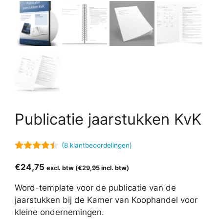
Publicatie jaarstukken KvK
(
8
klantbeoordelingen)
4.38
van
5
€
24,75
excl. btw (
€
29,95
incl. btw)
Word-template voor de publicatie van de
jaarstukken bij de Kamer van Koophandel voor
kleine ondernemingen.