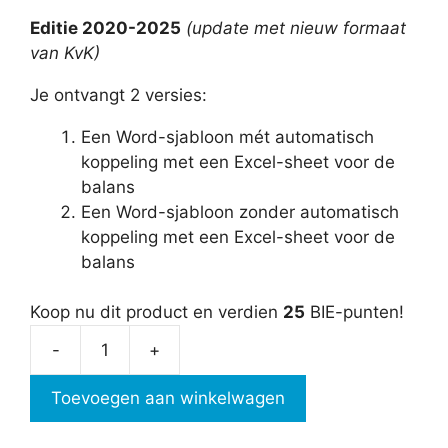
Editie 2020-2025
(update met nieuw formaat
van KvK)
Je ontvangt 2 versies:
Een Word-sjabloon mét automatisch
koppeling met een Excel-sheet voor de
balans
Een Word-sjabloon zonder automatisch
koppeling met een Excel-sheet voor de
balans
Koop nu dit product en verdien
25
BIE-punten!
-
+
Publicatie
jaarstukken
Toevoegen aan winkelwagen
KvK
aantal