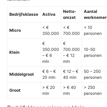
Netto-
Aantal
Bedrijfsklasse
Activa
omzet
werknemer
< €
< €
< 10
Micro
350.000
700.000
personen
€
€
350.000
700.000
10-50
Klein
– € 6
– € 12
personen
mln
mln
€ 6 – €
€ 12 – €
50 – 250
Middelgroot
20 mln
40 mln
personen
> € 20
> € 40
> 250
Groot
mln
mln
personen