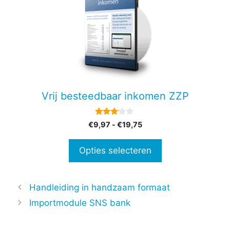
heeft
meerdere
variaties.
Deze
optie
kan
gekozen
Vrij besteedbaar inkomen ZZP
worden
op
3.00
Prijsklasse:
€
9,97
-
€
19,75
de
van 5
€9,97
productpagina
tot
Opties selecteren
€19,75
Handleiding in handzaam formaat
Importmodule SNS bank