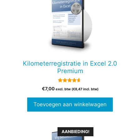
Kilometerregistratie in Excel 2.0
Premium
4.50
€
7,00
excl. btw (
€
8,47
incl. btw)
van 5
Toevoegen aan winkelwagen
Dit
AANBIEDING!
product