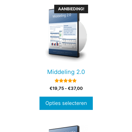
Dit
AANBIEDING!
product
heeft
meerdere
variaties.
Deze
optie
kan
gekozen
Middeling 2.0
worden
op
5.00
Prijsklasse:
€
19,75
-
€
37,00
de
van 5
€19,75
productpagina
tot
Opties selecteren
€37,00