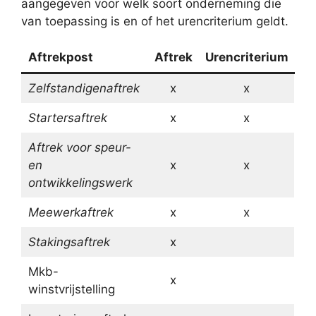
aangegeven voor welk soort onderneming die
van toepassing is en of het urencriterium geldt.
Aftrekpost
Aftrek
Urencriterium
Zelfstandigenaftrek
x
x
Startersaftrek
x
x
Aftrek voor speur-
en
x
x
ontwikkelingswerk
Meewerkaftrek
x
x
Stakingsaftrek
x
Mkb-
x
winstvrijstelling