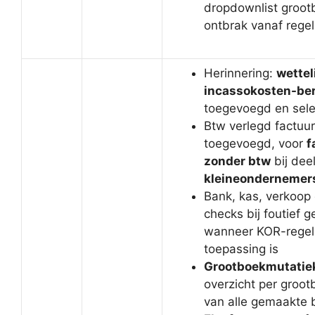
dropdownlist groot
ontbrak vanaf regel
Herinnering:
wettel
incassokosten-be
toegevoegd en sele
Btw verlegd factuur
toegevoegd, voor
f
zonder btw
bij de
kleineondernemer
Bank, kas, verkoop 
checks bij foutief 
wanneer KOR-regel
toepassing is
Grootboekmutatie
overzicht per groo
van alle gemaakte 