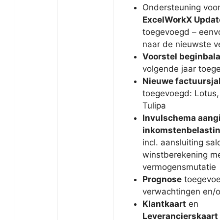
Ondersteuning voo
ExcelWorkX Updat
toegevoegd – eenv
naar de nieuwste v
Voorstel beginbal
volgende jaar toeg
Nieuwe factuursja
toegevoegd: Lotus,
Tulipa
Invulschema aangi
inkomstenbelasti
incl. aansluiting sal
winstberekening m
vermogensmutatie
Prognose
toegevoe
verwachtingen en/o
Klantkaart
en
Leverancierskaart