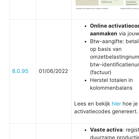
Online activatieco
aanmaken
via jouw
Btw-aangifte: beta
op basis van
omzetbelastingnumm
btw-identificatien
8.0.95
01/06/2022
(factuur)
Herstel totalen in
kolommenbalans
Lees en bekijk
hier
hoe je 
activatiecodes genereert.
Vaste activa
: regis
duurzame producti