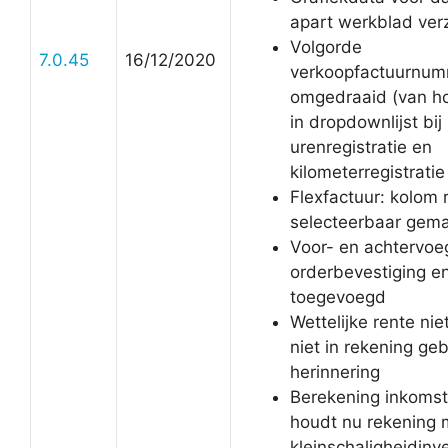
apart werkblad ve
Volgorde
7.0.45
16/12/2020
verkoopfactuurnu
omgedraaid (van ho
in dropdownlijst bij
urenregistratie en
kilometerregistratie
Flexfactuur: kolom
selecteerbaar gem
Voor- en achtervoe
orderbevestiging en
toegevoegd
Wettelijke rente nie
niet in rekening ge
herinnering
Berekening inkomst
houdt nu rekening 
kleinschaligheidinv