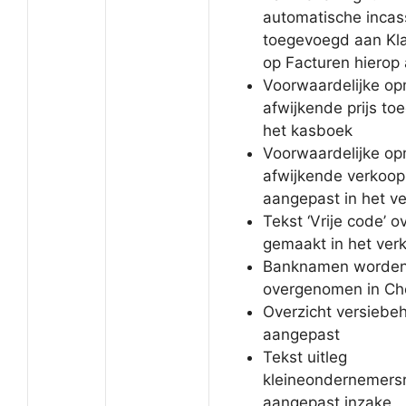
automatische incas
toegevoegd aan Kla
op Facturen hierop
Voorwaardelijke o
afwijkende prijs to
het kasboek
Voorwaardelijke o
afwijkende verkoopp
aangepast in het v
Tekst ‘Vrije code’ o
gemaakt in het ve
Banknamen worde
overgenomen in Ch
Overzicht versiebe
aangepast
Tekst uitleg
kleineondernemersr
aangepast inzake