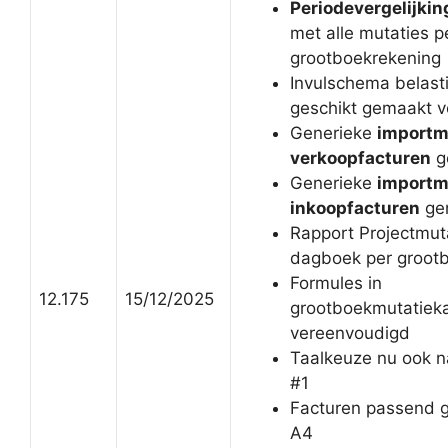
Periodevergelijkin
met alle mutaties p
grootboekrekening
Invulschema belast
geschikt gemaakt 
Generieke
importm
verkoopfacturen
g
Generieke
importm
inkoopfacturen
ge
Rapport Projectmuta
dagboek per groot
Formules in
12.175
15/12/2025
grootboekmutatiek
vereenvoudigd
Taalkeuze nu ook n
#1
Facturen passend 
A4