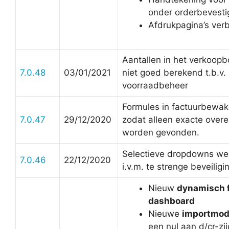
onder orderbevesti
Afdrukpagina’s ver
Aantallen in het verkoop
7.0.48
03/01/2021
niet goed berekend t.b.v.
voorraadbeheer
Formules in factuurbewak
7.0.47
29/12/2020
zodat alleen exacte ove
worden gevonden.
Selectieve dropdowns wer
7.0.46
22/12/2020
i.v.m. te strenge beveiligi
Nieuw
dynamisch f
dashboard
Nieuwe
importmod
een nul aan d/cr-zi