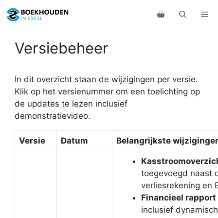
Ga
Me
naar
de
inhoud
Versiebeheer
In dit overzicht staan de wijzigingen per versie.
Klik op het versienummer om een toelichting op
de updates te lezen inclusief
demonstratievideo.
Versie
Datum
Belangrijkste wijziginge
Kasstroomoverzic
toegevoegd naast 
verliesrekening en 
Financieel rapport
inclusief dynamisch