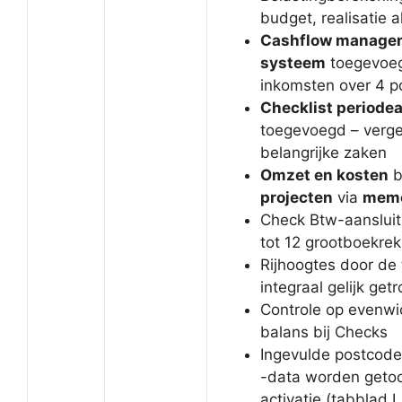
budget, realisatie 
Cashflow manage
systeem
toegevoeg
inkomsten over 4 p
Checklist periodea
toegevoegd – verg
belangrijke zaken
Omzet en kosten
b
projecten
via
mem
Check Btw-aansluit
tot 12 grootboekre
Rijhoogtes door de
integraal gelijk get
Controle op evenwi
balans bij Checks
Ingevulde postcode
-data worden getoo
activatie (tabblad L