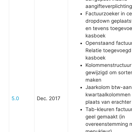
aangifteverplichting
Factuurzoeker in ce
dropdown geplaatst 
en tevens toegevo
kasboek
Openstaand factuu
Relatie toegevoegd
kasboek
Kolommenstructuur
gewijzigd om sorter
maken
Jaarkolom btw-aang
kwartaalkolommen 
5.0
Dec. 2017
plaats van erachter
Tab-kleuren factu
geel gemaakt (in
overeenstemming 
menukleur)