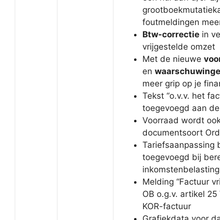
grootboekmutatiek
foutmeldingen meer
Btw-correctie
in v
vrijgestelde omzet
Met de nieuwe
voo
en
waarschuwing
meer grip op je fin
Tekst “o.v.v. het f
toegevoegd aan de 
Voorraad wordt ook
documentsoort Ord
Tariefsaanpassing 
toegevoegd bij ber
inkomstenbelasting
Melding “Factuur vr
OB o.g.v. artikel 2
KOR-factuur
Grafiekdata voor d