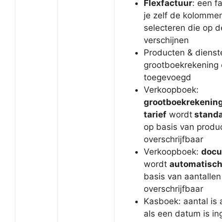
Flexfactuur
: een f
je zelf de kolomme
selecteren die op d
verschijnen
Producten & dienst
grootboekrekening 
toegevoegd
Verkoopboek:
grootboekrekening
tarief
wordt
standa
op basis van produc
overschrijfbaar
Verkoopboek:
docu
wordt
automatisch
basis van aantallen
overschrijfbaar
Kasboek: aantal is 
als een datum is in