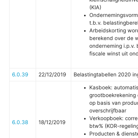
(KIA)
Ondernemingsvorm
t.b.v. belastingber
Arbeidskorting word
berekend over de wi
onderneming i.p.v. 
fiscale winst uit o
6.0.39
22/12/2019
Belastingtabellen 2020 in
Kasboek: automati
grootboekrekening 
op basis van produc
overschrijfbaar
Verkoopboek: corre
6.0.38
18/12/2019
btw% (KOR-regelin
Producten & dienst