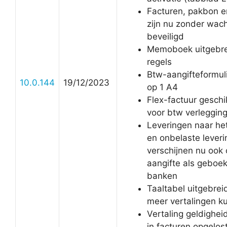
Facturen, pakbon e
zijn nu zonder wac
beveiligd
Memoboek uitgebre
regels
Btw-aangifteformul
10.0.144
19/12/2023
op 1 A4
Flex-factuur gesch
voor btw verlegging
Leveringen naar he
en onbelaste lever
verschijnen nu ook
aangifte als geboek
banken
Taaltabel uitgebreid
meer vertalingen k
Vertaling geldighei
in facturen opgelos