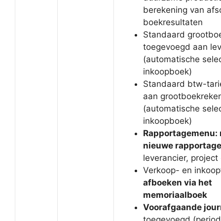
berekening van afsc
boekresultaten
Standaard grootbo
toegevoegd aan lev
(automatische selec
inkoopboek)
Standaard btw-tari
aan grootboekreke
(automatische selec
inkoopboek)
Rapportagemenu: 
nieuwe rapportag
leverancier, project
Verkoop- en inkoop
afboeken via het
memoriaalboek
Voorafgaande jou
toegevoegd (period