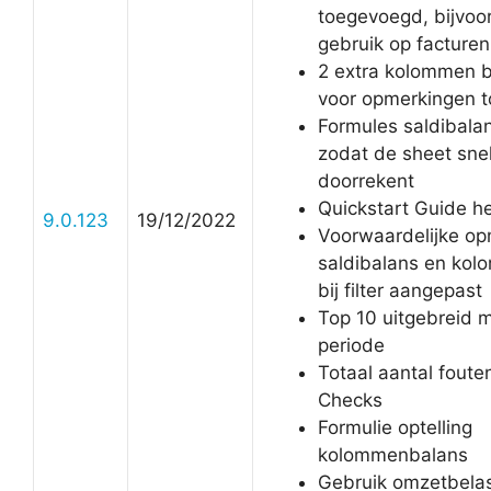
toegevoegd, bijvoo
gebruik op facturen
2 extra kolommen b
voor opmerkingen 
Formules saldibala
zodat de sheet snel
doorrekent
Quickstart Guide h
9.0.123
19/12/2022
Voorwaardelijke o
saldibalans en ko
bij filter aangepast
Top 10 uitgebreid 
periode
Totaal aantal fouten 
Checks
Formulie optelling
kolommenbalans
Gebruik omzetbela