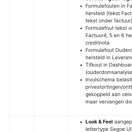
Formulefouten in F
hersteld (tekst Fa
tekst onder factuur
Formulefout tekst 
Factuur4, 5 en 6 her
creditnota
Formulefout Ouder
hersteld in Leveran
Tifkout in Dashboar
(ouderdomsanalyse
Invulschema belast
privestortingen/ont
gekoppeld aan celv
maar vervangen do
Look & Feel
aangep
lettertype Segoe UI