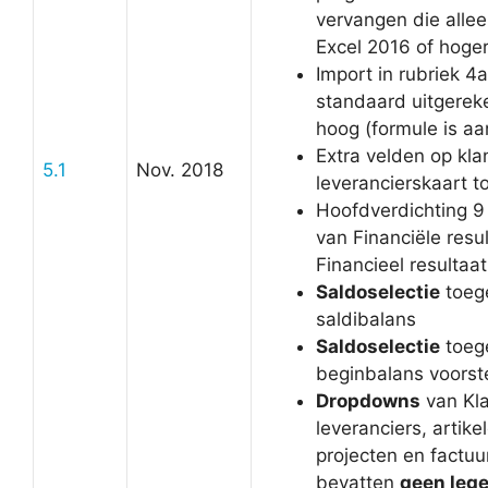
vervangen die allee
Excel 2016 of hoge
Import in rubriek 4
standaard uitgere
hoog (formule is a
Extra velden op kla
5.1
Nov. 2018
leverancierskaart 
Hoofdverdichting 
van Financiële resu
Financieel resultaat
Saldoselectie
toeg
saldibalans
Saldoselectie
toeg
beginbalans voorst
Dropdowns
van Kla
leveranciers, artike
projecten en factu
bevatten
geen lege