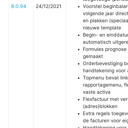
8.0.94
24/12/2021
Voorstel beginbalan
volgende jaar direc
en plakken (speciaa
nieuwe template
Begin- en einddatu
automatisch uitger
Formules prognose e
gemaakt
Orderbevestiging b
handtekening voor
Topmenu bevat link
rapportagemenu, fl
vaste activa
Flexfactuur met ve
(adres)blokken
Extra regels toege
de facturen voor ei
Handtekening voor