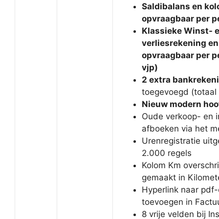
Saldibalans en ko
opvraagbaar per p
Klassieke Winst- 
verliesrekening en
opvraagbaar per pe
vjp)
2 extra bankreken
toegevoegd (totaal
Nieuw modern ho
Oude verkoop- en i
afboeken via het 
Urenregistratie uit
2.000 regels
Kolom Km overschri
gemaakt in Kilomete
Hyperlink naar pdf
toevoegen in Fact
8 vrije velden bij In