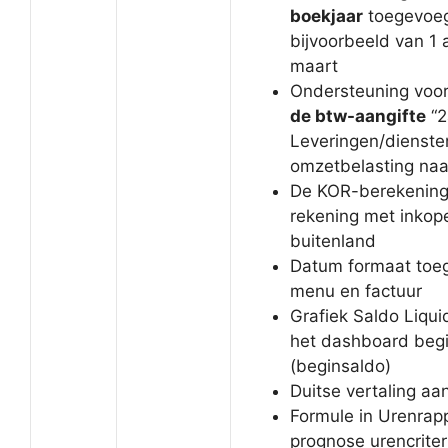
boekjaar
toegevoe
bijvoorbeeld van 1 a
maart
Ondersteuning voo
de btw-aangifte
“2
Leveringen/dienste
omzetbelasting naar
De KOR-berekening
rekening met inkope
buitenland
Datum formaat toe
menu en factuur
Grafiek Saldo Liqui
het dashboard begin
(beginsaldo)
Duitse vertaling aa
Formule in Urenrappo
prognose urencrite