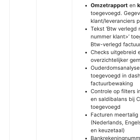
Omzetrapport
en
toegevoegd. Gegev
klant/leveranciers 
Tekst ‘Btw verlegd
nummer klant>’ to
Btw-verlegd factuu
Checks uitgebreid 
overzichtelijker ge
Ouderdomsanalyse 
toegevoegd in das
factuurbewaking
Controle op filters
en saldibalans bij 
toegevoegd
Facturen meertalig
(Nederlands, Engels
en keuzetaal)
Bankrekeningnumm