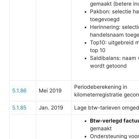
gemaakt (betere in
Pakbon: selectie 
toegevoegd
Herinnering: selecti
handelsnaam toeg
Top10: uitgebreid m
top 10
Saldibalans: naam 
wordt getoond
Periodeberekening in
5.1.86
Mei 2019
kilometerregistratie gecor
5.1.85
Jan. 2019
Lage btw-tarieven omged
Btw-verlegd factu
gemaakt
Ondersteuning voo