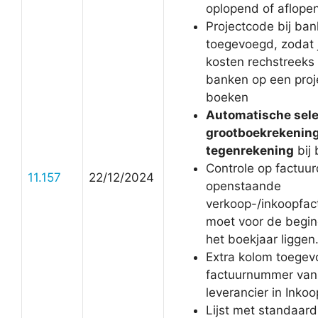
oplopend of aflopen
Projectcode bij ba
toegevoegd, zodat 
kosten rechstreeks
banken op een proj
boeken
Automatische sele
grootboekrekenin
tegenrekening
bij
Controle op factuu
11.157
22/12/2024
openstaande
verkoop-/inkoopfac
moet voor de begi
het boekjaar liggen
Extra kolom toegev
factuurnummer van
leverancier in Inko
Lijst met standaard