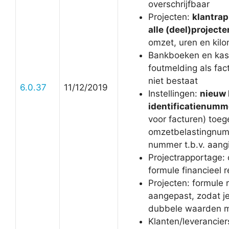
overschrijfbaar
Projecten:
klantra
alle (deel)projecte
omzet, uren en kil
Bankboeken en kas
foutmelding als fa
niet bestaat
6.0.37
11/12/2019
Instellingen:
nieuw 
identificatienumm
voor facturen) toe
omzetbelastingnum
nummer t.b.v. aangi
Projectrapportage: 
formule financieel r
Projecten: formule
aangepast, zodat j
dubbele waarden me
Klanten/leverancier