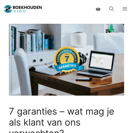
Ga
Me
naar
de
inhoud
7 garanties – wat mag je
als klant van ons