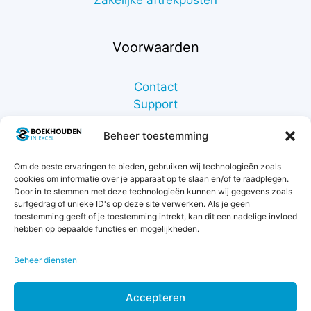
Voorwaarden
Contact
Support
Retourneren
Beheer toestemming
Privacybeleid
Betaalmethodes
Om de beste ervaringen te bieden, gebruiken wij technologieën zoals
Garantie & klachten
cookies om informatie over je apparaat op te slaan en/of te raadplegen.
Algemene voorwaarden
Door in te stemmen met deze technologieën kunnen wij gegevens zoals
surfgedrag of unieke ID's op deze site verwerken. Als je geen
Levertijd & verzendkosten
toestemming geeft of je toestemming intrekt, kan dit een nadelige invloed
hebben op bepaalde functies en mogelijkheden.
Beheer diensten
Accepteren
© 2011 - 2026 Boekhouden in Excel - KvK 42068129 -