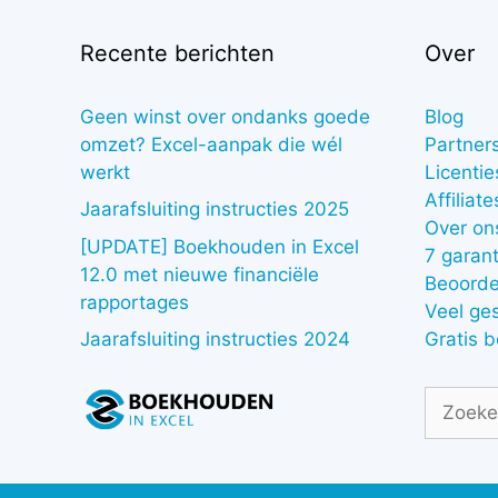
Recente berichten
Over
Geen winst over ondanks goede
Blog
omzet? Excel-aanpak die wél
Partner
werkt
Licentie
Affiliate
Jaarafsluiting instructies 2025
Over on
[UPDATE] Boekhouden in Excel
7 garant
12.0 met nieuwe financiële
Beoorde
rapportages
Veel ge
Gratis 
Jaarafsluiting instructies 2024
Zoek
naar: