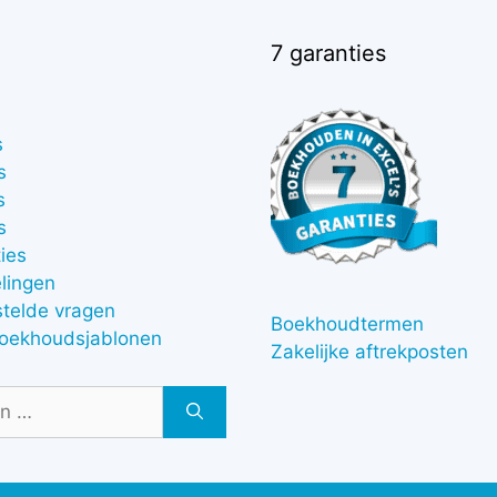
7 garanties
s
s
s
s
ies
lingen
stelde vragen
Boekhoudtermen
boekhoudsjablonen
Zakelijke aftrekposten