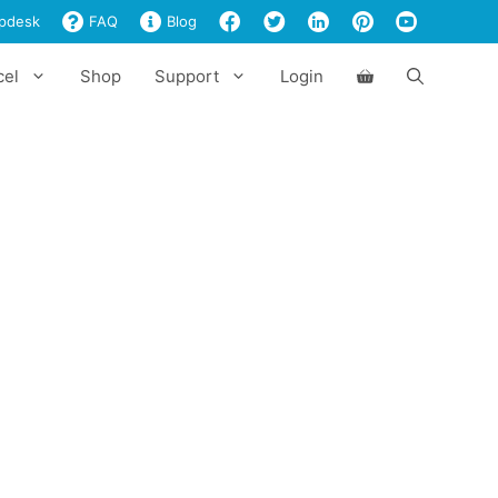
pdesk
FAQ
Blog
cel
Shop
Support
Login