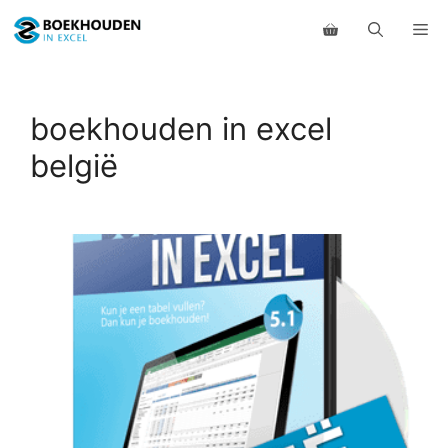
Ga
Me
naar
de
inhoud
boekhouden in excel
belgië