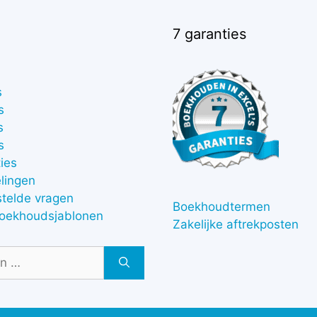
7 garanties
s
s
s
s
ies
lingen
stelde vragen
Boekhoudtermen
boekhoudsjablonen
Zakelijke aftrekposten