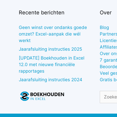
Recente berichten
Over
Geen winst over ondanks goede
Blog
omzet? Excel-aanpak die wél
Partner
werkt
Licentie
Affiliate
Jaarafsluiting instructies 2025
Over on
[UPDATE] Boekhouden in Excel
7 garant
12.0 met nieuwe financiële
Beoorde
rapportages
Veel ge
Gratis 
Jaarafsluiting instructies 2024
Zoek
naar: