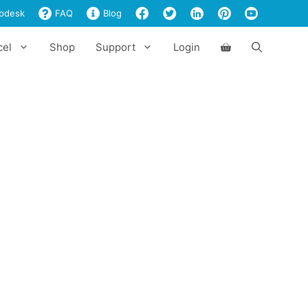
pdesk
FAQ
Blog
cel
Shop
Support
Login