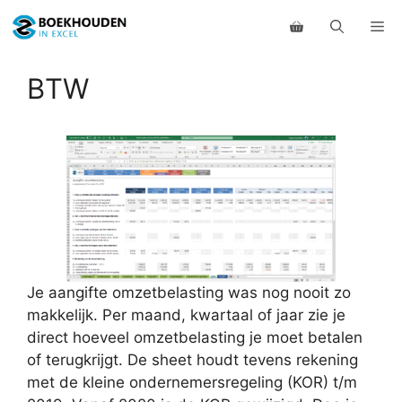
Ga
Me
naar
de
inhoud
BTW
Je aangifte omzetbelasting was nog nooit zo
makkelijk. Per maand, kwartaal of jaar zie je
direct hoeveel omzetbelasting je moet betalen
of terugkrijgt. De sheet houdt tevens rekening
met de kleine ondernemersregeling (KOR) t/m