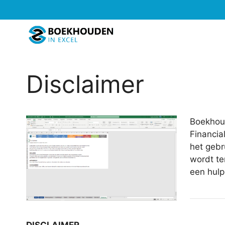
Ga
naar
de
inhoud
Disclaimer
Boekhoud
Financia
het gebr
wordt te
een hulp