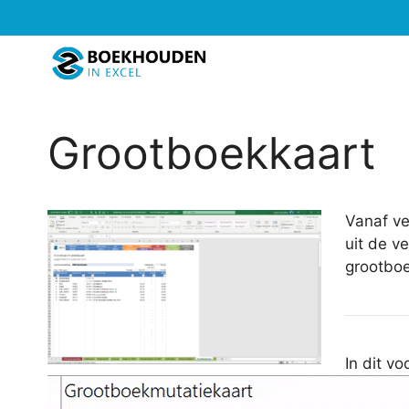
Ga
naar
de
inhoud
Grootboekkaart
Vanaf ve
uit de v
grootboe
In dit v