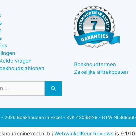
s
s
s
s
ies
lingen
stelde vragen
Boekhoudtermen
boekhoudsjablonen
Zakelijke aftrekposten
 - 2026 Boekhouden in Excel - KvK 42068129 - BTW NL86956
khoudeninexcel.nl bij
WebwinkelKeur Reviews
is 9.1/1