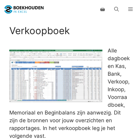
Ga
Me
naar
de
inhoud
Verkoopboek
Alle
dagboek
en Kas,
Bank,
Verkoop,
Inkoop,
Voorraa
dboek,
Memoriaal en Beginbalans zijn aanwezig. Dit
zijn de bronnen voor jouw overzichten en
rapportages. In het verkoopboek leg je het
volgende vast.