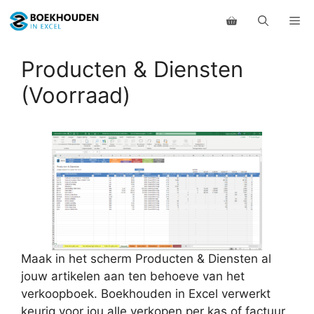
Ga
Me
naar
de
inhoud
Producten & Diensten
(Voorraad)
Maak in het scherm Producten & Diensten al
jouw artikelen aan ten behoeve van het
verkoopboek. Boekhouden in Excel verwerkt
keurig voor jou alle verkopen per kas of factuur