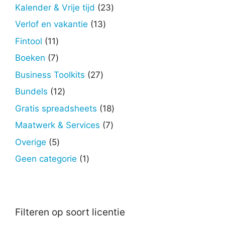
producten
23
Kalender & Vrije tijd
23
producten
13
Verlof en vakantie
13
producten
11
Fintool
11
producten
7
Boeken
7
producten
27
Business Toolkits
27
producten
12
Bundels
12
producten
18
Gratis spreadsheets
18
producten
7
Maatwerk & Services
7
producten
5
Overige
5
producten
1
Geen categorie
1
product
Filteren op soort licentie