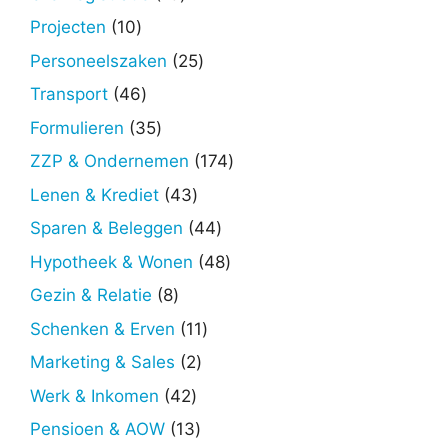
producten
10
Projecten
10
producten
25
Personeelszaken
25
producten
46
Transport
46
producten
35
Formulieren
35
producten
174
ZZP & Ondernemen
174
producten
43
Lenen & Krediet
43
producten
44
Sparen & Beleggen
44
producten
48
Hypotheek & Wonen
48
producten
8
Gezin & Relatie
8
producten
11
Schenken & Erven
11
producten
2
Marketing & Sales
2
producten
42
Werk & Inkomen
42
producten
13
Pensioen & AOW
13