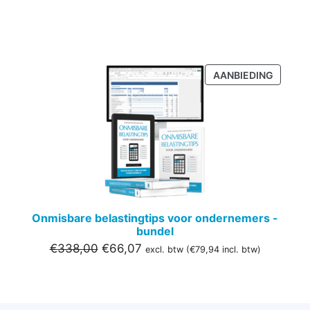
PRODU
AANBIEDING
IN
DE
UITVER
Onmisbare belastingtips voor ondernemers -
bundel
Oorspronkelijke
Huidige
€
338,00
€
66,07
excl. btw (
€
79,94
incl. btw)
prijs
prijs
was:
is:
€338,00.
€66,07.