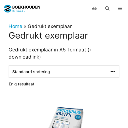
Ga
Me
naar
de
inhoud
Home
»
Gedrukt exemplaar
Gedrukt exemplaar
Gedrukt exemplaar in A5-formaat (+
downloadlink)
Enig resultaat
Dit
product
heeft
meerdere