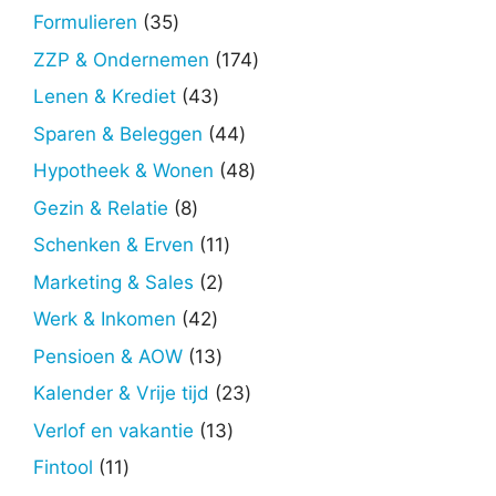
producten
35
Formulieren
35
producten
174
ZZP & Ondernemen
174
producten
43
Lenen & Krediet
43
producten
44
Sparen & Beleggen
44
producten
48
Hypotheek & Wonen
48
producten
8
Gezin & Relatie
8
producten
11
Schenken & Erven
11
producten
2
Marketing & Sales
2
producten
42
Werk & Inkomen
42
producten
13
Pensioen & AOW
13
producten
23
Kalender & Vrije tijd
23
producten
13
Verlof en vakantie
13
producten
11
Fintool
11
producten