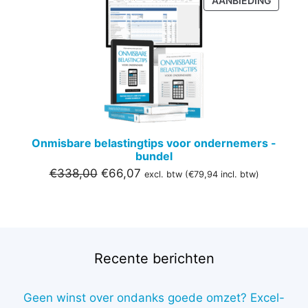
AANBIEDING
IN
DE
UITVER
Onmisbare belastingtips voor ondernemers -
bundel
Oorspronkelijke
Huidige
€
338,00
€
66,07
excl. btw (
€
79,94
incl. btw)
prijs
prijs
was:
is:
€338,00.
€66,07.
Recente berichten
Geen winst over ondanks goede omzet? Excel-