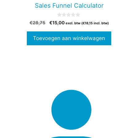
Sales Funnel Calculator
0
Oorspronkelijke
Huidige
€
28,75
€
15,00
excl. btw (
€
18,15
incl. btw)
v
prijs
prijs
a
n
was:
is:
Toevoegen aan winkelwagen
5
€28,75.
€15,00.