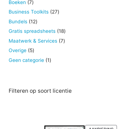
7
Boeken
7
producten
27
Business Toolkits
27
producten
12
Bundels
12
producten
18
Gratis spreadsheets
18
producten
7
Maatwerk & Services
7
producten
5
Overige
5
producten
1
Geen categorie
1
product
Filteren op soort licentie
PRODU