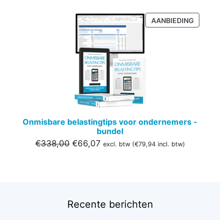
PRODU
AANBIEDING
IN
DE
UITVER
Onmisbare belastingtips voor ondernemers -
bundel
Oorspronkelijke
Huidige
€
338,00
€
66,07
excl. btw (
€
79,94
incl. btw)
prijs
prijs
was:
is:
€338,00.
€66,07.
Recente berichten