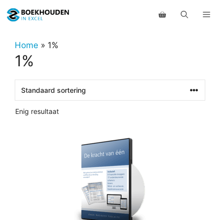
Ga
Me
naar
de
inhoud
Home
»
1%
1%
Enig resultaat
Dit
product
heeft
meerdere
variaties.
Deze
optie