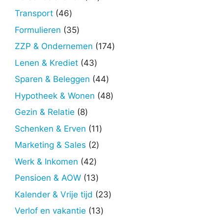
producten
46
Transport
46
producten
35
Formulieren
35
producten
174
ZZP & Ondernemen
174
producten
43
Lenen & Krediet
43
producten
44
Sparen & Beleggen
44
producten
48
Hypotheek & Wonen
48
producten
8
Gezin & Relatie
8
producten
11
Schenken & Erven
11
producten
2
Marketing & Sales
2
producten
42
Werk & Inkomen
42
producten
13
Pensioen & AOW
13
producten
23
Kalender & Vrije tijd
23
producten
13
Verlof en vakantie
13