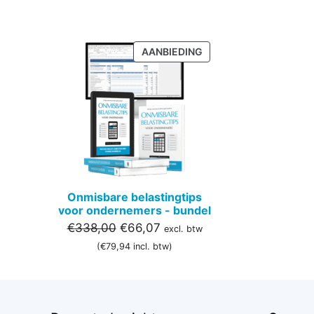
PRODUCT
AANBIEDING
IN
DE
UITVERKOOP
Onmisbare belastingtips
voor ondernemers - bundel
Oorspronkelijke
Huidige
€
338,00
€
66,07
excl. btw
prijs
prijs
(
€
79,94
incl. btw)
was:
is:
€338,00.
€66,07.