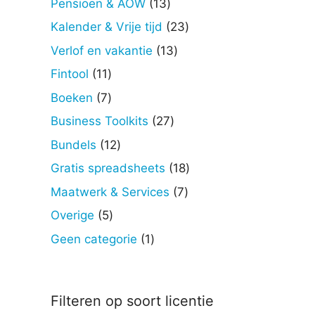
13
Pensioen & AOW
13
producten
23
Kalender & Vrije tijd
23
producten
13
Verlof en vakantie
13
producten
11
Fintool
11
producten
7
Boeken
7
producten
27
Business Toolkits
27
producten
12
Bundels
12
producten
18
Gratis spreadsheets
18
producten
7
Maatwerk & Services
7
producten
5
Overige
5
producten
1
Geen categorie
1
product
Filteren op soort licentie