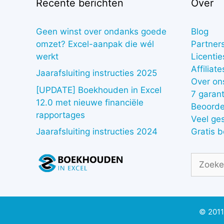
Recente berichten
Over
Geen winst over ondanks goede
Blog
omzet? Excel-aanpak die wél
Partner
werkt
Licentie
Affiliate
Jaarafsluiting instructies 2025
Over on
[UPDATE] Boekhouden in Excel
7 garant
12.0 met nieuwe financiële
Beoorde
rapportages
Veel ge
Gratis 
Jaarafsluiting instructies 2024
Zoek
naar:
© 2011