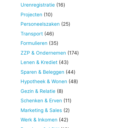
producten
16
Urenregistratie
16
producten
10
Projecten
10
producten
25
Personeelszaken
25
producten
46
Transport
46
producten
35
Formulieren
35
producten
174
ZZP & Ondernemen
174
producten
43
Lenen & Krediet
43
producten
44
Sparen & Beleggen
44
producten
48
Hypotheek & Wonen
48
producten
8
Gezin & Relatie
8
producten
11
Schenken & Erven
11
producten
2
Marketing & Sales
2
producten
42
Werk & Inkomen
42
producten