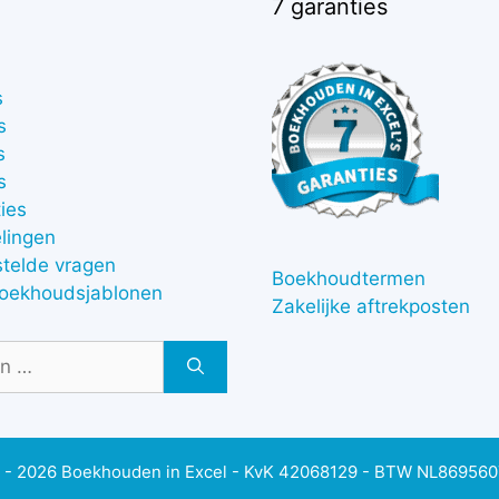
7 garanties
s
s
s
s
ies
lingen
stelde vragen
Boekhoudtermen
boekhoudsjablonen
Zakelijke aftrekposten
 - 2026 Boekhouden in Excel - KvK 42068129 - BTW NL86956