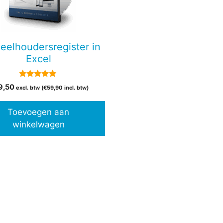
eelhoudersregister in
Excel
5.00
9,50
excl. btw (
€
59,90
incl. btw)
van 5
Toevoegen aan
winkelwagen