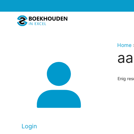
Ga
naar
de
inhoud
Home
aa
Enig res
Login