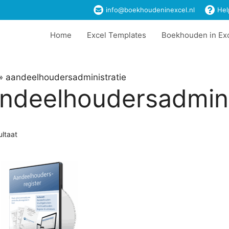
info@boekhoudeninexcel.nl
Hel
Home
Excel Templates
Boekhouden in Ex
»
aandeelhoudersadministratie
ndeelhoudersadmini
ultaat