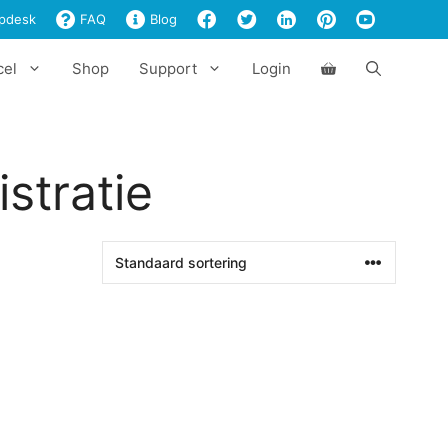
pdesk
FAQ
Blog
cel
Shop
Support
Login
stratie