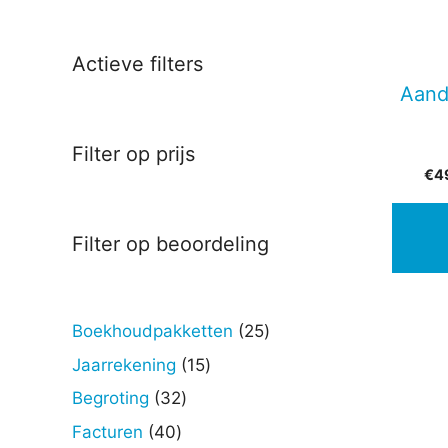
Actieve filters
Aand
Filter op prijs
€
4
Filter op beoordeling
25
Boekhoudpakketten
25
producten
15
Jaarrekening
15
producten
32
Begroting
32
producten
40
Facturen
40