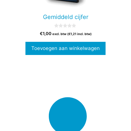
Gemiddeld cijfer
0
€
1,00
excl. btw (
€
1,21
incl. btw)
v
a
n
Toevoegen aan winkelwagen
5