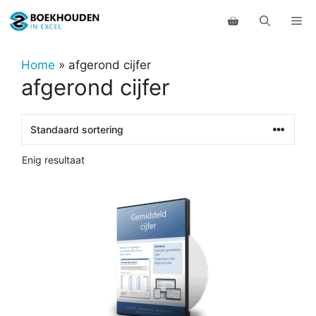
Ga
Me
naar
de
inhoud
Home
»
afgerond cijfer
afgerond cijfer
Enig resultaat