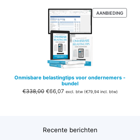
PRODU
AANBIEDING
IN
DE
UITVER
Onmisbare belastingtips voor ondernemers -
bundel
Oorspronkelijke
Huidige
€
338,00
€
66,07
excl. btw (
€
79,94
incl. btw)
prijs
prijs
was:
is:
€338,00.
€66,07.
Recente berichten