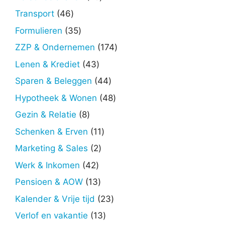
producten
46
Transport
46
producten
35
Formulieren
35
producten
174
ZZP & Ondernemen
174
producten
43
Lenen & Krediet
43
producten
44
Sparen & Beleggen
44
producten
48
Hypotheek & Wonen
48
producten
8
Gezin & Relatie
8
producten
11
Schenken & Erven
11
producten
2
Marketing & Sales
2
producten
42
Werk & Inkomen
42
producten
13
Pensioen & AOW
13
producten
23
Kalender & Vrije tijd
23
producten
13
Verlof en vakantie
13