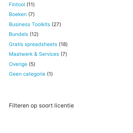
producten
11
Fintool
11
producten
7
Boeken
7
producten
27
Business Toolkits
27
producten
12
Bundels
12
producten
18
Gratis spreadsheets
18
producten
7
Maatwerk & Services
7
producten
5
Overige
5
producten
1
Geen categorie
1
product
Filteren op soort licentie