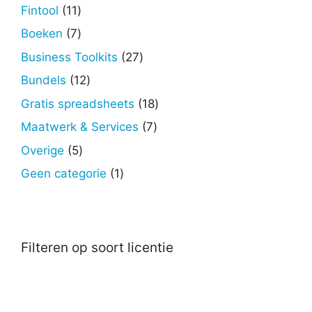
producten
11
Fintool
11
producten
7
Boeken
7
producten
27
Business Toolkits
27
producten
12
Bundels
12
producten
18
Gratis spreadsheets
18
producten
7
Maatwerk & Services
7
producten
5
Overige
5
producten
1
Geen categorie
1
product
Filteren op soort licentie