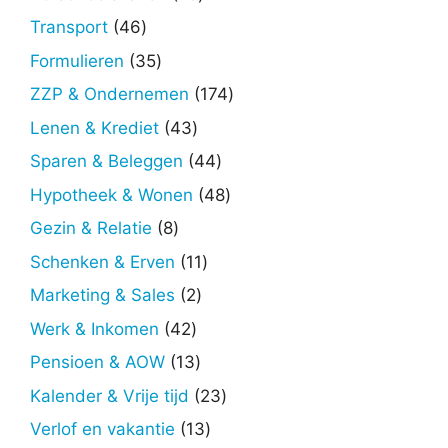
producten
46
Transport
46
producten
35
Formulieren
35
producten
174
ZZP & Ondernemen
174
producten
43
Lenen & Krediet
43
producten
44
Sparen & Beleggen
44
producten
48
Hypotheek & Wonen
48
producten
8
Gezin & Relatie
8
producten
11
Schenken & Erven
11
producten
2
Marketing & Sales
2
producten
42
Werk & Inkomen
42
producten
13
Pensioen & AOW
13
producten
23
Kalender & Vrije tijd
23
producten
13
Verlof en vakantie
13