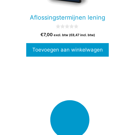
Aflossingstermijnen lening
0
€
7,00
excl. btw (
€
8,47
incl. btw)
v
a
n
Toevoegen aan winkelwagen
5