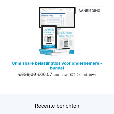
PRODU
AANBIEDING
IN
DE
UITVER
Onmisbare belastingtips voor ondernemers -
bundel
Oorspronkelijke
Huidige
€
338,00
€
66,07
excl. btw (
€
79,94
incl. btw)
prijs
prijs
was:
is:
€338,00.
€66,07.
Recente berichten