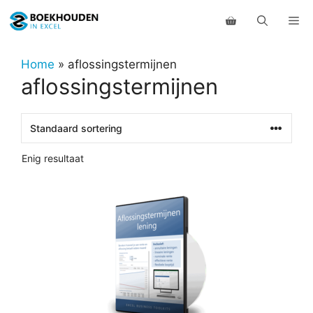
Ga
Me
naar
de
inhoud
Home
»
aflossingstermijnen
aflossingstermijnen
Enig resultaat