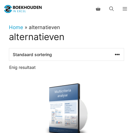
Ga
Me
naar
de
inhoud
Home
»
alternatieven
alternatieven
Enig resultaat