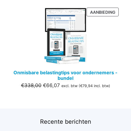
PRODU
AANBIEDING
IN
DE
UITVER
Onmisbare belastingtips voor ondernemers -
bundel
Oorspronkelijke
Huidige
€
338,00
€
66,07
excl. btw (
€
79,94
incl. btw)
prijs
prijs
was:
is:
€338,00.
€66,07.
Recente berichten