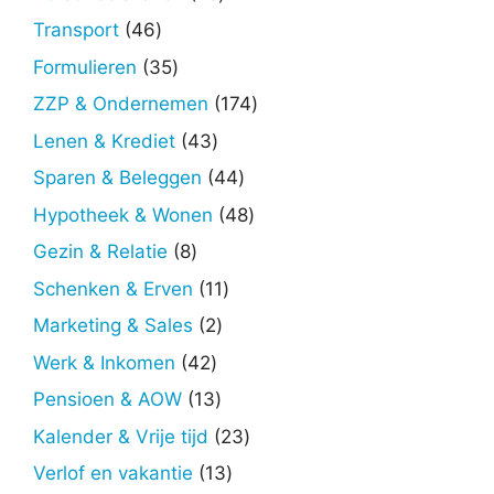
producten
46
Transport
46
producten
35
Formulieren
35
producten
174
ZZP & Ondernemen
174
producten
43
Lenen & Krediet
43
producten
44
Sparen & Beleggen
44
producten
48
Hypotheek & Wonen
48
producten
8
Gezin & Relatie
8
producten
11
Schenken & Erven
11
producten
2
Marketing & Sales
2
producten
42
Werk & Inkomen
42
producten
13
Pensioen & AOW
13
producten
23
Kalender & Vrije tijd
23
producten
13
Verlof en vakantie
13