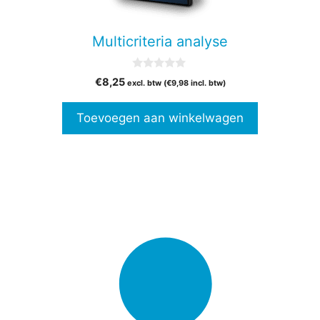
Multicriteria analyse
0
€
8,25
excl. btw (
€
9,98
incl. btw)
v
a
n
Toevoegen aan winkelwagen
5