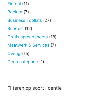
producten
11
Fintool
11
producten
7
Boeken
7
producten
27
Business Toolkits
27
producten
12
Bundels
12
producten
18
Gratis spreadsheets
18
producten
7
Maatwerk & Services
7
producten
5
Overige
5
producten
1
Geen categorie
1
product
Filteren op soort licentie