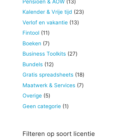
13
Pensioen & AOW
13
producten
23
Kalender & Vrije tijd
23
producten
13
Verlof en vakantie
13
producten
11
Fintool
11
producten
7
Boeken
7
producten
27
Business Toolkits
27
producten
12
Bundels
12
producten
18
Gratis spreadsheets
18
producten
7
Maatwerk & Services
7
producten
5
Overige
5
producten
1
Geen categorie
1
product
Filteren op soort licentie