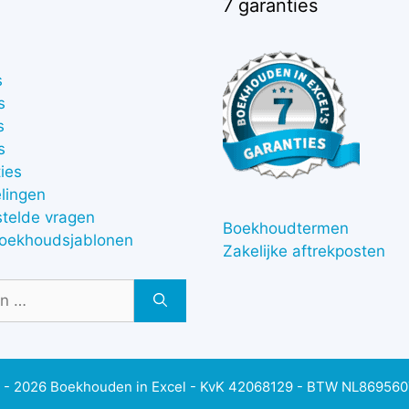
7 garanties
s
s
s
s
ies
lingen
stelde vragen
Boekhoudtermen
boekhoudsjablonen
Zakelijke aftrekposten
 - 2026 Boekhouden in Excel - KvK 42068129 - BTW NL86956