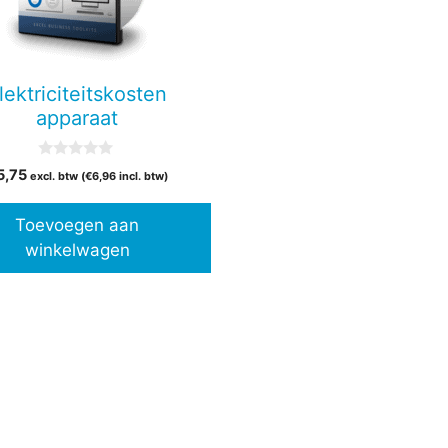
lektriciteitskosten
apparaat
0
5,75
excl. btw (
€
6,96
incl. btw)
v
a
n
Toevoegen aan
5
winkelwagen