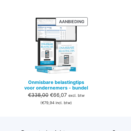
PRODUCT
AANBIEDING
IN
DE
UITVERKOOP
Onmisbare belastingtips
voor ondernemers - bundel
Oorspronkelijke
Huidige
€
338,00
€
66,07
excl. btw
prijs
prijs
(
€
79,94
incl. btw)
was:
is:
€338,00.
€66,07.