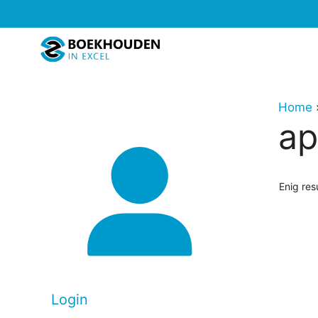
Ga
naar
de
inhoud
Home
ap
Enig res
Login