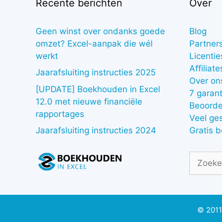
Recente berichten
Over
Geen winst over ondanks goede
Blog
omzet? Excel-aanpak die wél
Partner
werkt
Licentie
Affiliate
Jaarafsluiting instructies 2025
Over on
[UPDATE] Boekhouden in Excel
7 garant
12.0 met nieuwe financiële
Beoorde
rapportages
Veel ge
Gratis 
Jaarafsluiting instructies 2024
Zoek
naar:
© 2011