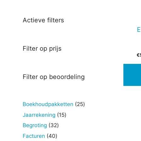
Actieve filters
E
Filter op prijs
€
Filter op beoordeling
25
Boekhoudpakketten
25
producten
15
Jaarrekening
15
producten
32
Begroting
32
producten
40
Facturen
40