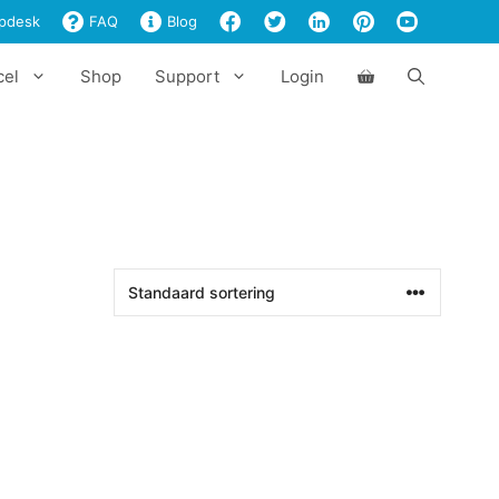
pdesk
FAQ
Blog
cel
Shop
Support
Login