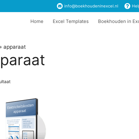
info@boekhoudeninexcel.nl
Hel
Home
Excel Templates
Boekhouden in Ex
»
apparaat
paraat
ultaat