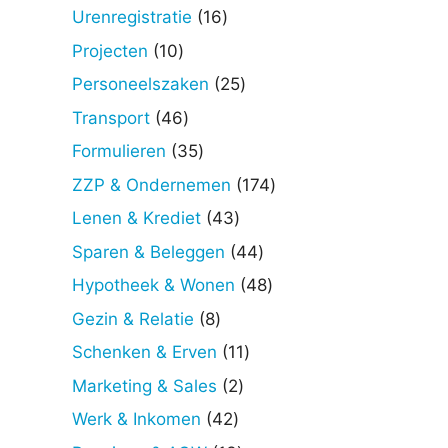
producten
16
Urenregistratie
16
producten
10
Projecten
10
producten
25
Personeelszaken
25
producten
46
Transport
46
producten
35
Formulieren
35
producten
174
ZZP & Ondernemen
174
producten
43
Lenen & Krediet
43
producten
44
Sparen & Beleggen
44
producten
48
Hypotheek & Wonen
48
producten
8
Gezin & Relatie
8
producten
11
Schenken & Erven
11
producten
2
Marketing & Sales
2
producten
42
Werk & Inkomen
42
producten