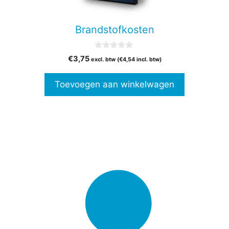
Brandstofkosten
0
€
3,75
excl. btw (
€
4,54
incl. btw)
v
a
n
Toevoegen aan winkelwagen
5