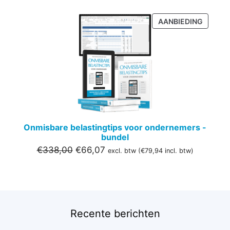
PRODU
AANBIEDING
IN
DE
UITVER
Onmisbare belastingtips voor ondernemers -
bundel
Oorspronkelijke
Huidige
€
338,00
€
66,07
excl. btw (
€
79,94
incl. btw)
prijs
prijs
was:
is:
€338,00.
€66,07.
Recente berichten