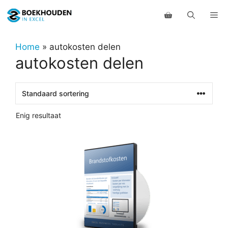
Ga
Me
naar
de
inhoud
Home
»
autokosten delen
autokosten delen
Enig resultaat