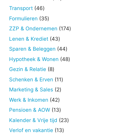
producten
46
Transport
46
producten
35
Formulieren
35
producten
174
ZZP & Ondernemen
174
producten
43
Lenen & Krediet
43
producten
44
Sparen & Beleggen
44
producten
48
Hypotheek & Wonen
48
producten
8
Gezin & Relatie
8
producten
11
Schenken & Erven
11
producten
2
Marketing & Sales
2
producten
42
Werk & Inkomen
42
producten
13
Pensioen & AOW
13
producten
23
Kalender & Vrije tijd
23
producten
13
Verlof en vakantie
13