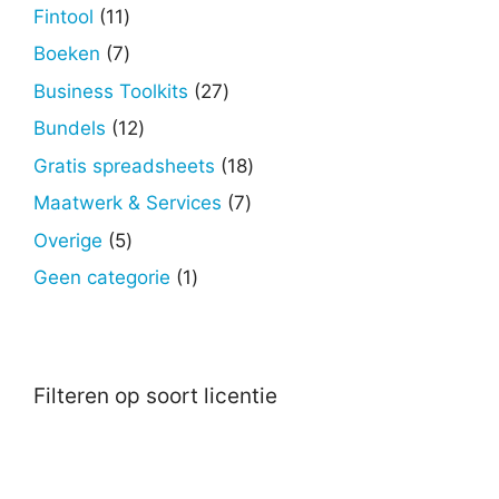
producten
11
Fintool
11
producten
7
Boeken
7
producten
27
Business Toolkits
27
producten
12
Bundels
12
producten
18
Gratis spreadsheets
18
producten
7
Maatwerk & Services
7
producten
5
Overige
5
producten
1
Geen categorie
1
product
Filteren op soort licentie