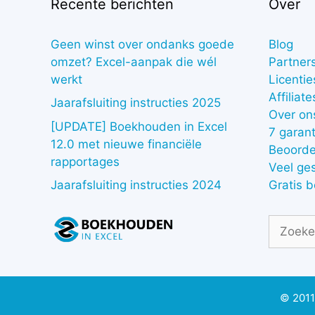
Recente berichten
Over
Geen winst over ondanks goede
Blog
omzet? Excel-aanpak die wél
Partner
werkt
Licentie
Affiliate
Jaarafsluiting instructies 2025
Over on
[UPDATE] Boekhouden in Excel
7 garant
12.0 met nieuwe financiële
Beoorde
rapportages
Veel ge
Gratis 
Jaarafsluiting instructies 2024
Zoek
naar:
© 2011