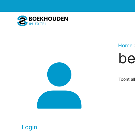
Ga
naar
de
inhoud
Home
be
Toont al
Login