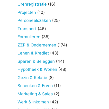
producten
16
Urenregistratie
16
producten
10
Projecten
10
producten
25
Personeelszaken
25
producten
46
Transport
46
producten
35
Formulieren
35
producten
174
ZZP & Ondernemen
174
producten
43
Lenen & Krediet
43
producten
44
Sparen & Beleggen
44
producten
48
Hypotheek & Wonen
48
producten
8
Gezin & Relatie
8
producten
11
Schenken & Erven
11
producten
2
Marketing & Sales
2
producten
42
Werk & Inkomen
42
producten