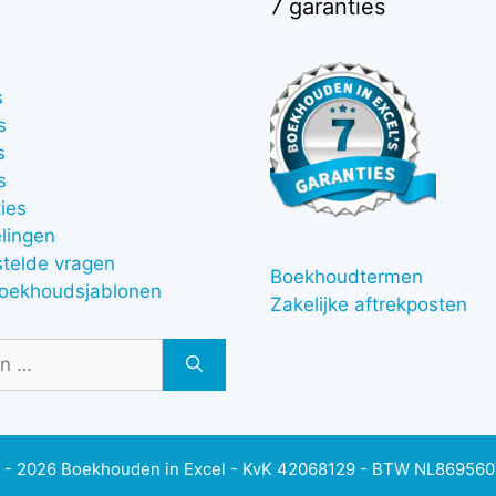
7 garanties
s
s
s
s
ies
lingen
stelde vragen
Boekhoudtermen
boekhoudsjablonen
Zakelijke aftrekposten
 - 2026 Boekhouden in Excel - KvK 42068129 - BTW NL86956