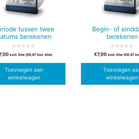
eriode tussen twee
Begin- of eind
atums berekenen
berekenen
0
0
7,00
€
7,00
excl. btw (
€
8,47
incl. btw)
excl. btw (
€
8,47
in
v
v
a
a
n
n
Toevoegen aan
Toevoegen aa
5
5
winkelwagen
winkelwagen