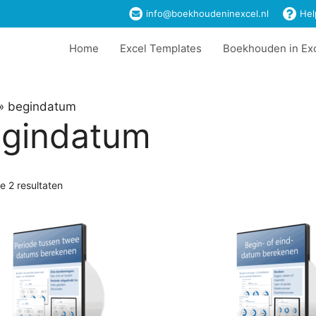
info@boekhoudeninexcel.nl
Hel
Home
Excel Templates
Boekhouden in Ex
»
begindatum
gindatum
le 2 resultaten