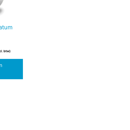
datum
cl. btw)
n