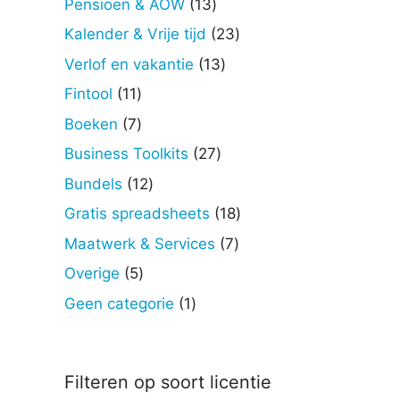
13
Pensioen & AOW
13
producten
23
Kalender & Vrije tijd
23
producten
13
Verlof en vakantie
13
producten
11
Fintool
11
producten
7
Boeken
7
producten
27
Business Toolkits
27
producten
12
Bundels
12
producten
18
Gratis spreadsheets
18
producten
7
Maatwerk & Services
7
producten
5
Overige
5
producten
1
Geen categorie
1
product
Filteren op soort licentie