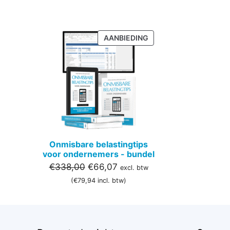
PRODUCT
AANBIEDING
IN
DE
UITVERKOOP
Onmisbare belastingtips
voor ondernemers - bundel
Oorspronkelijke
Huidige
€
338,00
€
66,07
excl. btw
prijs
prijs
(
€
79,94
incl. btw)
was:
is:
€338,00.
€66,07.