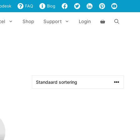
pdesk
FAQ
Blog
cel
Shop
Support
Login