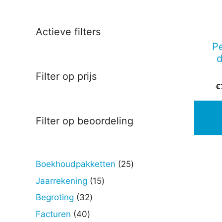
Actieve filters
P
d
Filter op prijs
€
Filter op beoordeling
25
Boekhoudpakketten
25
producten
15
Jaarrekening
15
producten
32
Begroting
32
producten
40
Facturen
40