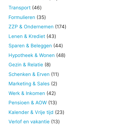
producten
46
Transport
46
producten
35
Formulieren
35
producten
174
ZZP & Ondernemen
174
producten
43
Lenen & Krediet
43
producten
44
Sparen & Beleggen
44
producten
48
Hypotheek & Wonen
48
producten
8
Gezin & Relatie
8
producten
11
Schenken & Erven
11
producten
2
Marketing & Sales
2
producten
42
Werk & Inkomen
42
producten
13
Pensioen & AOW
13
producten
23
Kalender & Vrije tijd
23
producten
13
Verlof en vakantie
13