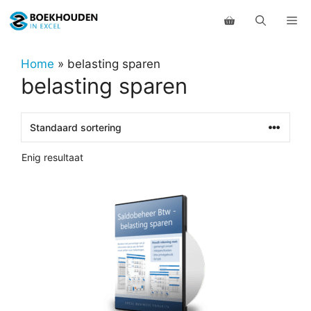
Ga
Me
naar
de
inhoud
Home
»
belasting sparen
belasting sparen
Enig resultaat