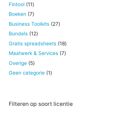
producten
11
Fintool
11
producten
7
Boeken
7
producten
27
Business Toolkits
27
producten
12
Bundels
12
producten
18
Gratis spreadsheets
18
producten
7
Maatwerk & Services
7
producten
5
Overige
5
producten
1
Geen categorie
1
product
Filteren op soort licentie