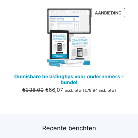
PRODU
AANBIEDING
IN
DE
UITVER
Onmisbare belastingtips voor ondernemers -
bundel
Oorspronkelijke
Huidige
€
338,00
€
66,07
excl. btw (
€
79,94
incl. btw)
prijs
prijs
was:
is:
€338,00.
€66,07.
Recente berichten