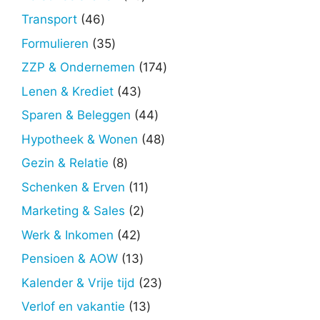
producten
46
Transport
46
producten
35
Formulieren
35
producten
174
ZZP & Ondernemen
174
producten
43
Lenen & Krediet
43
producten
44
Sparen & Beleggen
44
producten
48
Hypotheek & Wonen
48
producten
8
Gezin & Relatie
8
producten
11
Schenken & Erven
11
producten
2
Marketing & Sales
2
producten
42
Werk & Inkomen
42
producten
13
Pensioen & AOW
13
producten
23
Kalender & Vrije tijd
23
producten
13
Verlof en vakantie
13