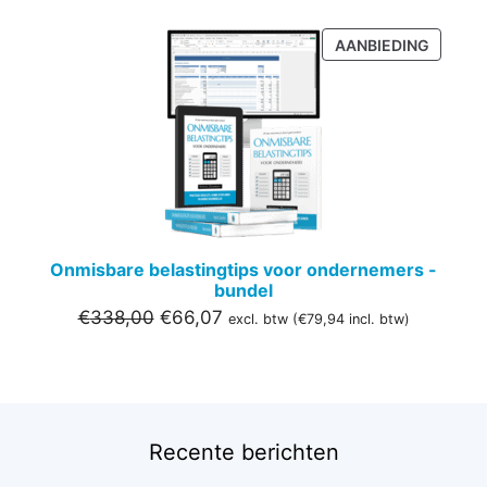
PRODU
AANBIEDING
IN
DE
UITVER
Onmisbare belastingtips voor ondernemers -
bundel
Oorspronkelijke
Huidige
€
338,00
€
66,07
excl. btw (
€
79,94
incl. btw)
prijs
prijs
was:
is:
€338,00.
€66,07.
Recente berichten