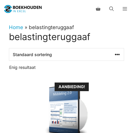
Ga
Me
naar
de
inhoud
Home
»
belastingteruggaaf
belastingteruggaaf
Enig resultaat
Dit
AANBIEDING!
product
heeft
meerdere
variaties.
Deze
optie