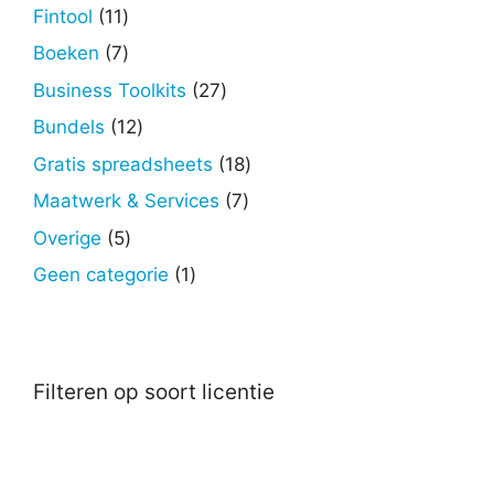
producten
11
Fintool
11
producten
7
Boeken
7
producten
27
Business Toolkits
27
producten
12
Bundels
12
producten
18
Gratis spreadsheets
18
producten
7
Maatwerk & Services
7
producten
5
Overige
5
producten
1
Geen categorie
1
product
Filteren op soort licentie