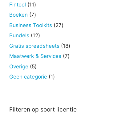
producten
11
Fintool
11
producten
7
Boeken
7
producten
27
Business Toolkits
27
producten
12
Bundels
12
producten
18
Gratis spreadsheets
18
producten
7
Maatwerk & Services
7
producten
5
Overige
5
producten
1
Geen categorie
1
product
Filteren op soort licentie