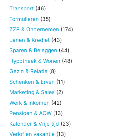
producten
46
Transport
46
producten
35
Formulieren
35
producten
174
ZZP & Ondernemen
174
producten
43
Lenen & Krediet
43
producten
44
Sparen & Beleggen
44
producten
48
Hypotheek & Wonen
48
producten
8
Gezin & Relatie
8
producten
11
Schenken & Erven
11
producten
2
Marketing & Sales
2
producten
42
Werk & Inkomen
42
producten
13
Pensioen & AOW
13
producten
23
Kalender & Vrije tijd
23
producten
13
Verlof en vakantie
13