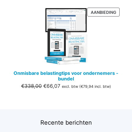
PRODU
AANBIEDING
IN
DE
UITVER
Onmisbare belastingtips voor ondernemers -
bundel
Oorspronkelijke
Huidige
€
338,00
€
66,07
excl. btw (
€
79,94
incl. btw)
prijs
prijs
was:
is:
€338,00.
€66,07.
Recente berichten