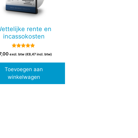
ettelijke rente en
incassokosten
5.00
7,00
excl. btw (
€
8,47
incl. btw)
van 5
Toevoegen aan
winkelwagen