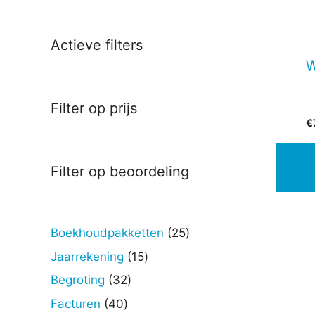
Actieve filters
W
Filter op prijs
€
Filter op beoordeling
25
Boekhoudpakketten
25
producten
15
Jaarrekening
15
producten
32
Begroting
32
producten
40
Facturen
40