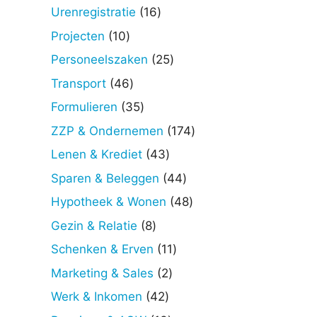
producten
16
Urenregistratie
16
producten
10
Projecten
10
producten
25
Personeelszaken
25
producten
46
Transport
46
producten
35
Formulieren
35
producten
174
ZZP & Ondernemen
174
producten
43
Lenen & Krediet
43
producten
44
Sparen & Beleggen
44
producten
48
Hypotheek & Wonen
48
producten
8
Gezin & Relatie
8
producten
11
Schenken & Erven
11
producten
2
Marketing & Sales
2
producten
42
Werk & Inkomen
42
producten