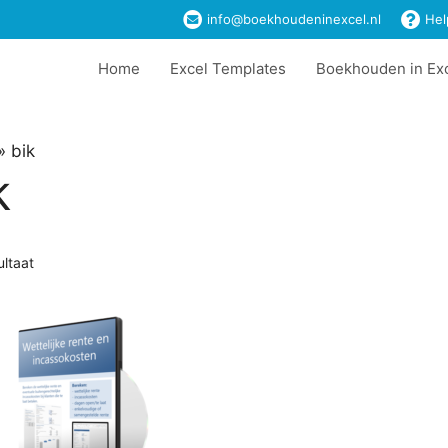
info@boekhoudeninexcel.nl
Hel
Home
Excel Templates
Boekhouden in Ex
»
bik
k
ultaat