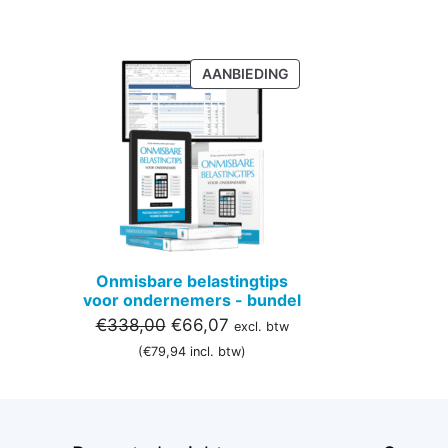
PRODUCT
AANBIEDING
IN
DE
UITVERKOOP
Onmisbare belastingtips
voor ondernemers - bundel
Oorspronkelijke
Huidige
€
338,00
€
66,07
excl. btw
prijs
prijs
(
€
79,94
incl. btw)
was:
is:
€338,00.
€66,07.