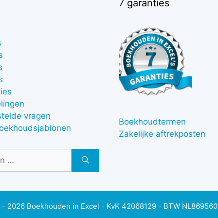
7 garanties
s
s
s
s
ies
lingen
stelde vragen
Boekhoudtermen
boekhoudsjablonen
Zakelijke aftrekposten
 - 2026 Boekhouden in Excel - KvK 42068129 - BTW NL86956