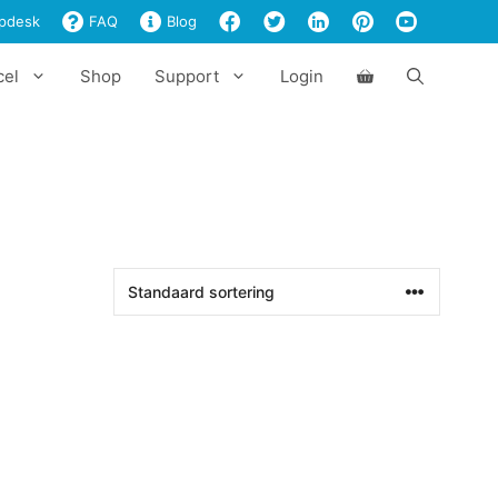
pdesk
FAQ
Blog
cel
Shop
Support
Login