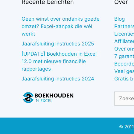
Recente berichten
Over
Geen winst over ondanks goede
Blog
omzet? Excel-aanpak die wél
Partner
werkt
Licentie
Affiliate
Jaarafsluiting instructies 2025
Over on
[UPDATE] Boekhouden in Excel
7 garant
12.0 met nieuwe financiële
Beoorde
rapportages
Veel ge
Gratis 
Jaarafsluiting instructies 2024
Zoek
naar:
© 2011