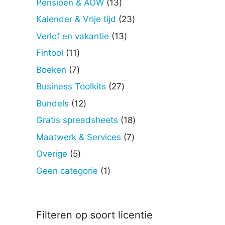
13
Pensioen & AOW
13
producten
23
Kalender & Vrije tijd
23
producten
13
Verlof en vakantie
13
producten
11
Fintool
11
producten
7
Boeken
7
producten
27
Business Toolkits
27
producten
12
Bundels
12
producten
18
Gratis spreadsheets
18
producten
7
Maatwerk & Services
7
producten
5
Overige
5
producten
1
Geen categorie
1
product
Filteren op soort licentie