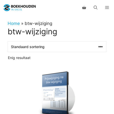
Ga
Me
naar
de
inhoud
Home
»
btw-wijziging
btw-wijziging
Enig resultaat