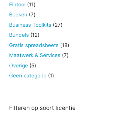
producten
11
Fintool
11
producten
7
Boeken
7
producten
27
Business Toolkits
27
producten
12
Bundels
12
producten
18
Gratis spreadsheets
18
producten
7
Maatwerk & Services
7
producten
5
Overige
5
producten
1
Geen categorie
1
product
Filteren op soort licentie