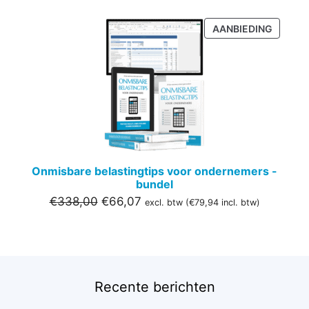
PRODU
AANBIEDING
IN
DE
UITVER
Onmisbare belastingtips voor ondernemers -
bundel
Oorspronkelijke
Huidige
€
338,00
€
66,07
excl. btw (
€
79,94
incl. btw)
prijs
prijs
was:
is:
€338,00.
€66,07.
Recente berichten