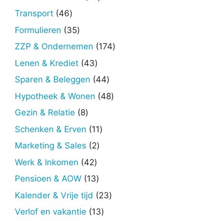
producten
46
Transport
46
producten
35
Formulieren
35
producten
174
ZZP & Ondernemen
174
producten
43
Lenen & Krediet
43
producten
44
Sparen & Beleggen
44
producten
48
Hypotheek & Wonen
48
producten
8
Gezin & Relatie
8
producten
11
Schenken & Erven
11
producten
2
Marketing & Sales
2
producten
42
Werk & Inkomen
42
producten
13
Pensioen & AOW
13
producten
23
Kalender & Vrije tijd
23
producten
13
Verlof en vakantie
13