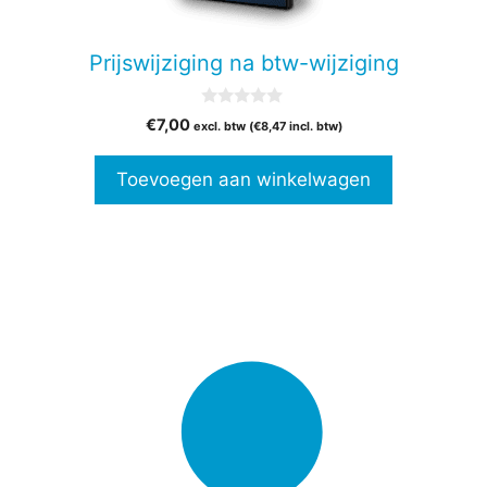
Prijswijziging na btw-wijziging
0
€
7,00
excl. btw (
€
8,47
incl. btw)
v
a
n
Toevoegen aan winkelwagen
5