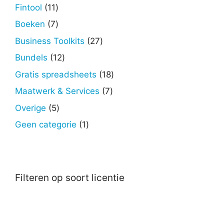
producten
11
Fintool
11
producten
7
Boeken
7
producten
27
Business Toolkits
27
producten
12
Bundels
12
producten
18
Gratis spreadsheets
18
producten
7
Maatwerk & Services
7
producten
5
Overige
5
producten
1
Geen categorie
1
product
Filteren op soort licentie