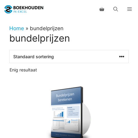
Ga
Me
naar
de
inhoud
Home
»
bundelprijzen
bundelprijzen
Enig resultaat