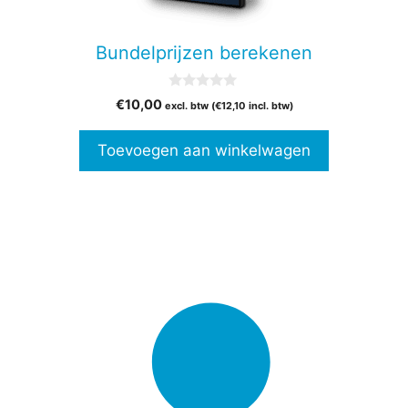
Bundelprijzen berekenen
0
€
10,00
excl. btw (
€
12,10
incl. btw)
v
a
n
Toevoegen aan winkelwagen
5