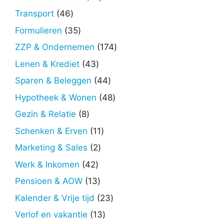
producten
46
Transport
46
producten
35
Formulieren
35
producten
174
ZZP & Ondernemen
174
producten
43
Lenen & Krediet
43
producten
44
Sparen & Beleggen
44
producten
48
Hypotheek & Wonen
48
producten
8
Gezin & Relatie
8
producten
11
Schenken & Erven
11
producten
2
Marketing & Sales
2
producten
42
Werk & Inkomen
42
producten
13
Pensioen & AOW
13
producten
23
Kalender & Vrije tijd
23
producten
13
Verlof en vakantie
13