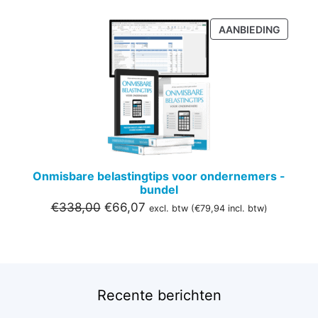
PRODU
AANBIEDING
IN
DE
UITVER
Onmisbare belastingtips voor ondernemers -
bundel
Oorspronkelijke
Huidige
€
338,00
€
66,07
excl. btw (
€
79,94
incl. btw)
prijs
prijs
was:
is:
€338,00.
€66,07.
Recente berichten