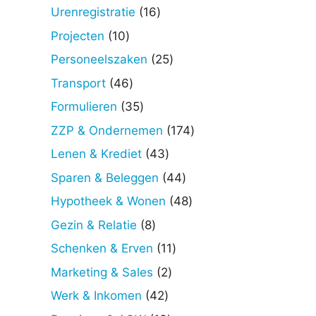
producten
16
Urenregistratie
16
producten
10
Projecten
10
producten
25
Personeelszaken
25
producten
46
Transport
46
producten
35
Formulieren
35
producten
174
ZZP & Ondernemen
174
producten
43
Lenen & Krediet
43
producten
44
Sparen & Beleggen
44
producten
48
Hypotheek & Wonen
48
producten
8
Gezin & Relatie
8
producten
11
Schenken & Erven
11
producten
2
Marketing & Sales
2
producten
42
Werk & Inkomen
42
producten