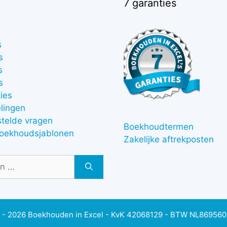
7 garanties
s
s
s
s
ies
lingen
stelde vragen
Boekhoudtermen
boekhoudsjablonen
Zakelijke aftrekposten
 - 2026 Boekhouden in Excel - KvK 42068129 - BTW NL86956