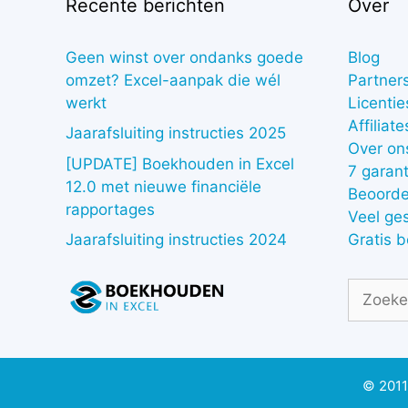
Recente berichten
Over
Geen winst over ondanks goede
Blog
omzet? Excel-aanpak die wél
Partner
werkt
Licentie
Affiliate
Jaarafsluiting instructies 2025
Over on
[UPDATE] Boekhouden in Excel
7 garant
12.0 met nieuwe financiële
Beoorde
rapportages
Veel ge
Gratis 
Jaarafsluiting instructies 2024
Zoek
naar:
© 2011