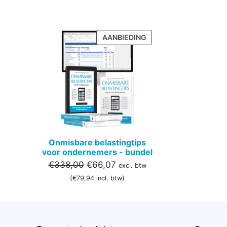
PRODUCT
AANBIEDING
IN
DE
UITVERKOOP
Onmisbare belastingtips
voor ondernemers - bundel
Oorspronkelijke
Huidige
€
338,00
€
66,07
excl. btw
prijs
prijs
(
€
79,94
incl. btw)
was:
is:
€338,00.
€66,07.