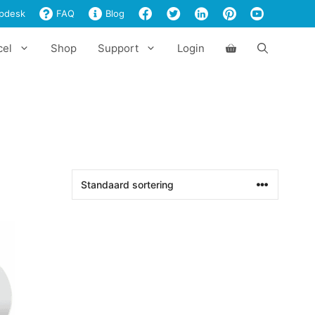
pdesk
FAQ
Blog
cel
Shop
Support
Login
l