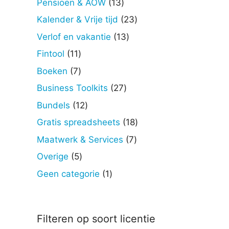
13
Pensioen & AOW
13
producten
23
Kalender & Vrije tijd
23
producten
13
Verlof en vakantie
13
producten
11
Fintool
11
producten
7
Boeken
7
producten
27
Business Toolkits
27
producten
12
Bundels
12
producten
18
Gratis spreadsheets
18
producten
7
Maatwerk & Services
7
producten
5
Overige
5
producten
1
Geen categorie
1
product
Filteren op soort licentie