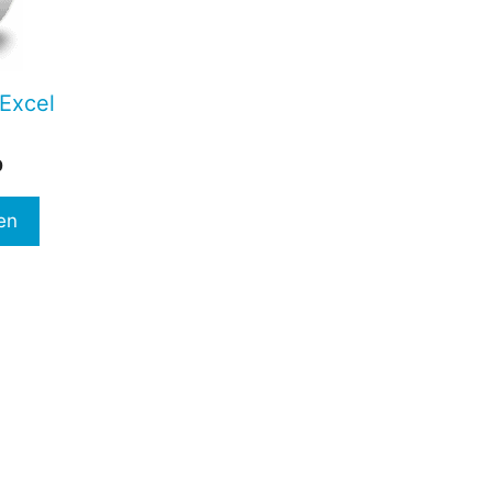
 Excel
Prijsklasse:
0
€47,00
tot
en
€97,00