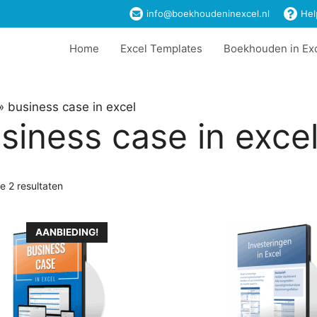
info@boekhoudeninexcel.nl
Hel
Home
Excel Templates
Boekhouden in Ex
»
business case in excel
siness case in exce
le 2 resultaten
Dit
AANBIEDING!
t
product
heeft
ere
meerdere
es.
variaties.