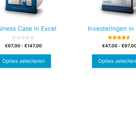
Deze
optie
kan
en
gekozen
iness Case in Excel
Investeringen in
n
worden
op
0
4.50
Prijsklasse:
€
67,00
-
€
147,00
€
47,00
-
€
97,0
de
v
van 5
€67,00
a
tpagina
productpagina
n
tot
Opties selecteren
Opties selecter
5
€147,00