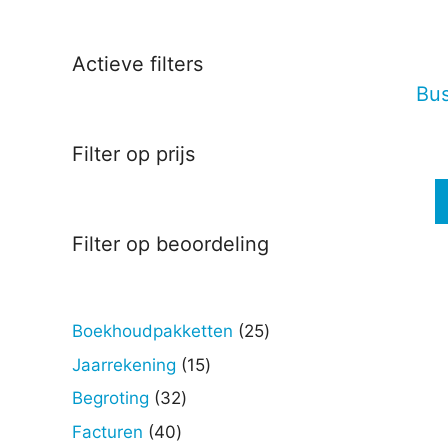
Deze
optie
kan
Actieve filters
gekoz
Bus
worde
op
Filter op prijs
de
produc
Filter op beoordeling
25
Boekhoudpakketten
25
producten
15
Jaarrekening
15
producten
32
Begroting
32
producten
40
Facturen
40