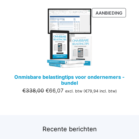
PRODU
AANBIEDING
IN
DE
UITVER
Onmisbare belastingtips voor ondernemers -
bundel
Oorspronkelijke
Huidige
€
338,00
€
66,07
excl. btw (
€
79,94
incl. btw)
prijs
prijs
was:
is:
€338,00.
€66,07.
Recente berichten