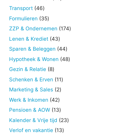
producten
46
Transport
46
producten
35
Formulieren
35
producten
174
ZZP & Ondernemen
174
producten
43
Lenen & Krediet
43
producten
44
Sparen & Beleggen
44
producten
48
Hypotheek & Wonen
48
producten
8
Gezin & Relatie
8
producten
11
Schenken & Erven
11
producten
2
Marketing & Sales
2
producten
42
Werk & Inkomen
42
producten
13
Pensioen & AOW
13
producten
23
Kalender & Vrije tijd
23
producten
13
Verlof en vakantie
13