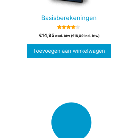
Basisberekeningen
4.00
€
14,95
excl. btw (
€
18,09
incl. btw)
van 5
Toevoegen aan winkelwagen