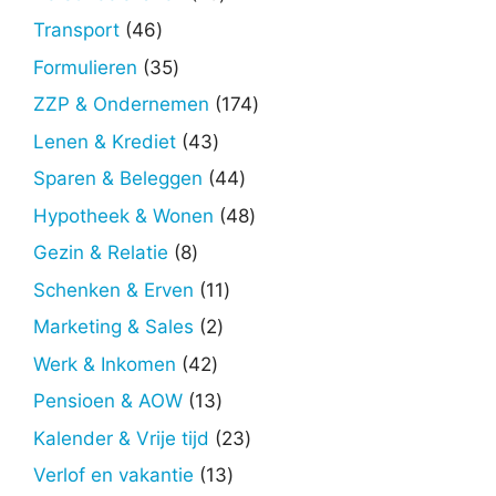
producten
46
Transport
46
producten
35
Formulieren
35
producten
174
ZZP & Ondernemen
174
producten
43
Lenen & Krediet
43
producten
44
Sparen & Beleggen
44
producten
48
Hypotheek & Wonen
48
producten
8
Gezin & Relatie
8
producten
11
Schenken & Erven
11
producten
2
Marketing & Sales
2
producten
42
Werk & Inkomen
42
producten
13
Pensioen & AOW
13
producten
23
Kalender & Vrije tijd
23
producten
13
Verlof en vakantie
13