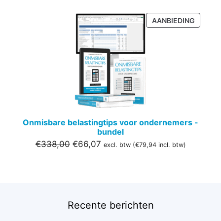
PRODU
AANBIEDING
IN
DE
UITVER
Onmisbare belastingtips voor ondernemers -
bundel
Oorspronkelijke
Huidige
€
338,00
€
66,07
excl. btw (
€
79,94
incl. btw)
prijs
prijs
was:
is:
€338,00.
€66,07.
Recente berichten