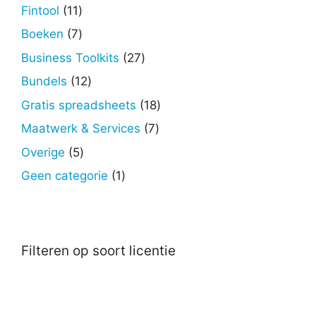
producten
11
Fintool
11
producten
7
Boeken
7
producten
27
Business Toolkits
27
producten
12
Bundels
12
producten
18
Gratis spreadsheets
18
producten
7
Maatwerk & Services
7
producten
5
Overige
5
producten
1
Geen categorie
1
product
Filteren op soort licentie