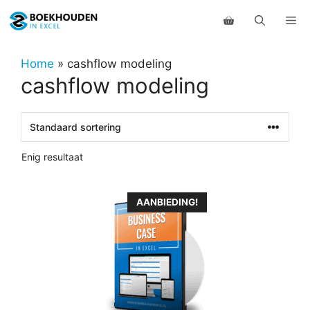
Ga
Me
naar
de
inhoud
Home
»
cashflow modeling
cashflow modeling
Enig resultaat
Dit
AANBIEDING!
product
heeft
meerdere
variaties.
Deze
optie