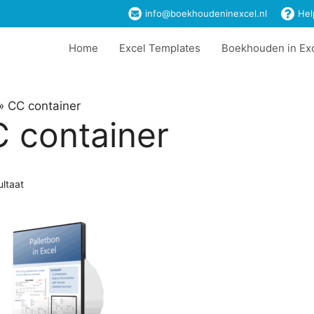
info@boekhoudeninexcel.nl
Hel
Home
Excel Templates
Boekhouden in Ex
»
CC container
 container
ultaat