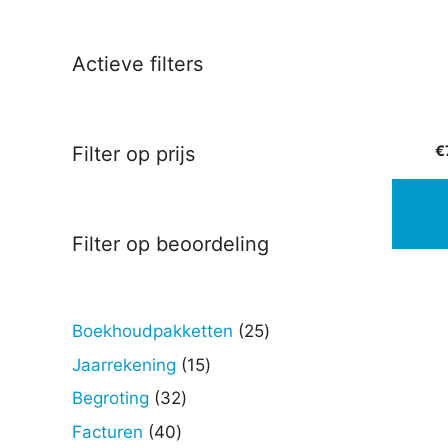
Actieve filters
€
Filter op prijs
Filter op beoordeling
25
Boekhoudpakketten
25
producten
15
Jaarrekening
15
producten
32
Begroting
32
producten
40
Facturen
40