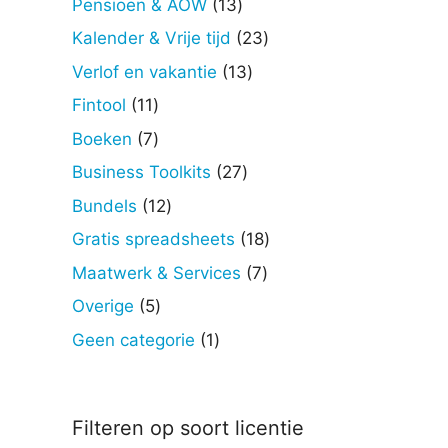
13
Pensioen & AOW
13
producten
23
Kalender & Vrije tijd
23
producten
13
Verlof en vakantie
13
producten
11
Fintool
11
producten
7
Boeken
7
producten
27
Business Toolkits
27
producten
12
Bundels
12
producten
18
Gratis spreadsheets
18
producten
7
Maatwerk & Services
7
producten
5
Overige
5
producten
1
Geen categorie
1
product
Filteren op soort licentie