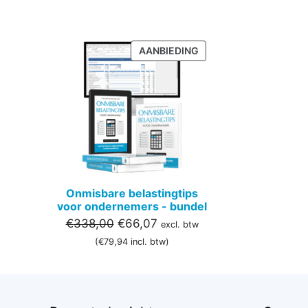
PRODUCT
AANBIEDING
IN
DE
UITVERKOOP
Onmisbare belastingtips
voor ondernemers - bundel
Oorspronkelijke
Huidige
€
338,00
€
66,07
excl. btw
prijs
prijs
(
€
79,94
incl. btw)
was:
is:
€338,00.
€66,07.