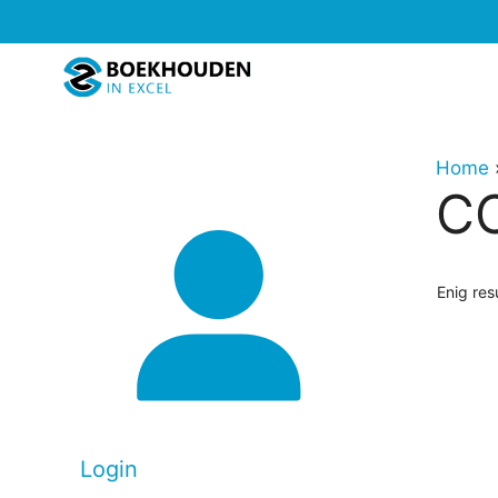
Ga
naar
de
inhoud
Home
CC
Enig res
Login