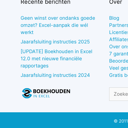
Recente berichten
Over
Geen winst over ondanks goede
Blog
omzet? Excel-aanpak die wél
Partner
werkt
Licentie
Affiliate
Jaarafsluiting instructies 2025
Over on
[UPDATE] Boekhouden in Excel
7 garant
12.0 met nieuwe financiële
Beoorde
rapportages
Veel ge
Gratis 
Jaarafsluiting instructies 2024
Zoek
naar:
© 2011