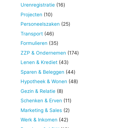
producten
16
Urenregistratie
16
producten
10
Projecten
10
producten
25
Personeelszaken
25
producten
46
Transport
46
producten
35
Formulieren
35
producten
174
ZZP & Ondernemen
174
producten
43
Lenen & Krediet
43
producten
44
Sparen & Beleggen
44
producten
48
Hypotheek & Wonen
48
producten
8
Gezin & Relatie
8
producten
11
Schenken & Erven
11
producten
2
Marketing & Sales
2
producten
42
Werk & Inkomen
42
producten