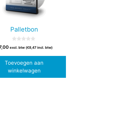
Palletbon
0
7,00
excl. btw (
€
8,47
incl. btw)
v
a
n
Toevoegen aan
5
winkelwagen