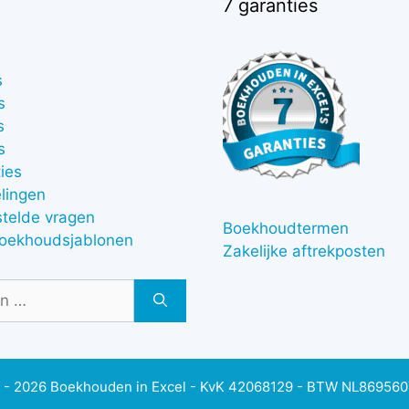
7 garanties
s
s
s
s
ies
lingen
stelde vragen
Boekhoudtermen
boekhoudsjablonen
Zakelijke aftrekposten
 - 2026 Boekhouden in Excel - KvK 42068129 - BTW NL86956