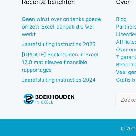
Recente berichten
Over
Geen winst over ondanks goede
Blog
omzet? Excel-aanpak die wél
Partner
werkt
Licentie
Affiliate
Jaarafsluiting instructies 2025
Over on
[UPDATE] Boekhouden in Excel
7 garant
12.0 met nieuwe financiële
Beoorde
rapportages
Veel ge
Gratis 
Jaarafsluiting instructies 2024
Zoek
naar:
© 2011