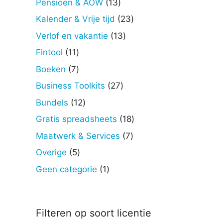
13
Pensioen & AOW
13
producten
23
Kalender & Vrije tijd
23
producten
13
Verlof en vakantie
13
producten
11
Fintool
11
producten
7
Boeken
7
producten
27
Business Toolkits
27
producten
12
Bundels
12
producten
18
Gratis spreadsheets
18
producten
7
Maatwerk & Services
7
producten
5
Overige
5
producten
1
Geen categorie
1
product
Filteren op soort licentie