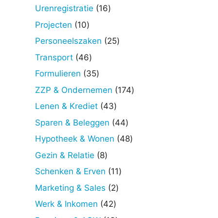
producten
16
Urenregistratie
16
producten
10
Projecten
10
producten
25
Personeelszaken
25
producten
46
Transport
46
producten
35
Formulieren
35
producten
174
ZZP & Ondernemen
174
producten
43
Lenen & Krediet
43
producten
44
Sparen & Beleggen
44
producten
48
Hypotheek & Wonen
48
producten
8
Gezin & Relatie
8
producten
11
Schenken & Erven
11
producten
2
Marketing & Sales
2
producten
42
Werk & Inkomen
42
producten