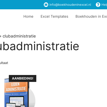
info@boekhoudeninexcel.nl
Hel
Home
Excel Templates
Boekhouden in Ex
»
clubadministratie
ubadministratie
ultaat
AANBIEDING!
t
ere
es.