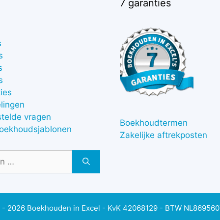
7 garanties
s
s
s
s
ies
lingen
stelde vragen
Boekhoudtermen
boekhoudsjablonen
Zakelijke aftrekposten
 - 2026 Boekhouden in Excel - KvK 42068129 - BTW NL86956