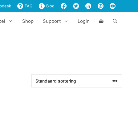
pdesk
FAQ
Blog
cel
Shop
Support
Login