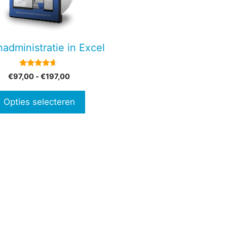
en
administratie in Excel
n
4.45
Prijsklasse:
€
97,00
-
€
197,00
van 5
€97,00
tpagina
tot
Opties selecteren
€197,00