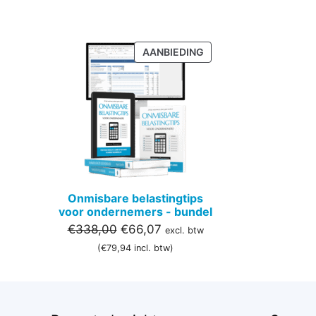
PRODUCT
AANBIEDING
IN
DE
UITVERKOOP
Onmisbare belastingtips
voor ondernemers - bundel
Oorspronkelijke
Huidige
€
338,00
€
66,07
excl. btw
prijs
prijs
(
€
79,94
incl. btw)
was:
is:
€338,00.
€66,07.