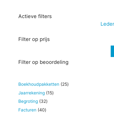
Deze
optie
kan
Actieve filters
gekoz
Leden
worde
op
Filter op prijs
de
produc
Filter op beoordeling
25
Boekhoudpakketten
25
producten
15
Jaarrekening
15
producten
32
Begroting
32
producten
40
Facturen
40