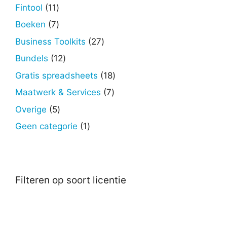
producten
11
Fintool
11
producten
7
Boeken
7
producten
27
Business Toolkits
27
producten
12
Bundels
12
producten
18
Gratis spreadsheets
18
producten
7
Maatwerk & Services
7
producten
5
Overige
5
producten
1
Geen categorie
1
product
Filteren op soort licentie