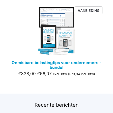
PRODU
AANBIEDING
IN
DE
UITVER
Onmisbare belastingtips voor ondernemers -
bundel
Oorspronkelijke
Huidige
€
338,00
€
66,07
excl. btw (
€
79,94
incl. btw)
prijs
prijs
was:
is:
€338,00.
€66,07.
Recente berichten