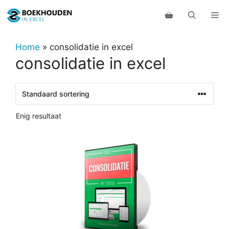
Ga
Me
naar
de
inhoud
Home
»
consolidatie in excel
consolidatie in excel
Enig resultaat
Dit
product
heeft
meerdere
variaties.
Deze
optie