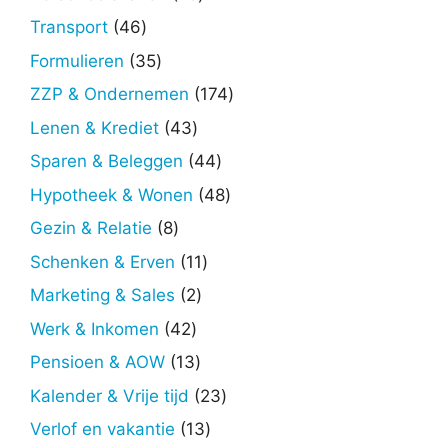
producten
46
Transport
46
producten
35
Formulieren
35
producten
174
ZZP & Ondernemen
174
producten
43
Lenen & Krediet
43
producten
44
Sparen & Beleggen
44
producten
48
Hypotheek & Wonen
48
producten
8
Gezin & Relatie
8
producten
11
Schenken & Erven
11
producten
2
Marketing & Sales
2
producten
42
Werk & Inkomen
42
producten
13
Pensioen & AOW
13
producten
23
Kalender & Vrije tijd
23
producten
13
Verlof en vakantie
13