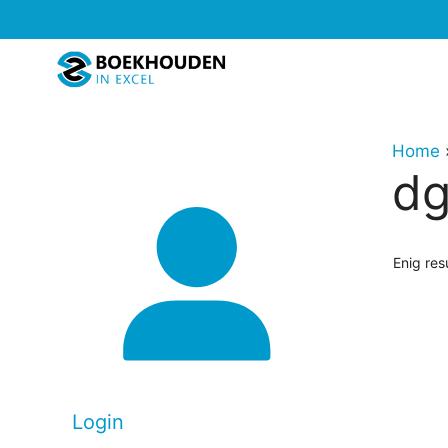
Ga
naar
de
inhoud
Home
dg
Enig res
Login