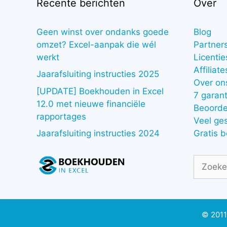
Recente berichten
Over
Geen winst over ondanks goede
Blog
omzet? Excel-aanpak die wél
Partner
werkt
Licentie
Affiliate
Jaarafsluiting instructies 2025
Over on
[UPDATE] Boekhouden in Excel
7 garant
12.0 met nieuwe financiële
Beoorde
rapportages
Veel ge
Gratis 
Jaarafsluiting instructies 2024
Zoek
naar:
© 2011