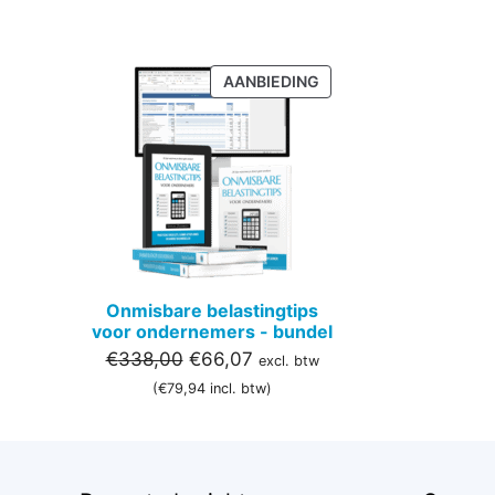
PRODUCT
AANBIEDING
IN
DE
UITVERKOOP
Onmisbare belastingtips
voor ondernemers - bundel
Oorspronkelijke
Huidige
€
338,00
€
66,07
excl. btw
prijs
prijs
(
€
79,94
incl. btw)
was:
is:
€338,00.
€66,07.