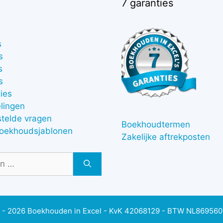
7 garanties
s
s
s
s
ies
lingen
stelde vragen
Boekhoudtermen
boekhoudsjablonen
Zakelijke aftrekposten
 - 2026 Boekhouden in Excel - KvK 42068129 - BTW NL86956