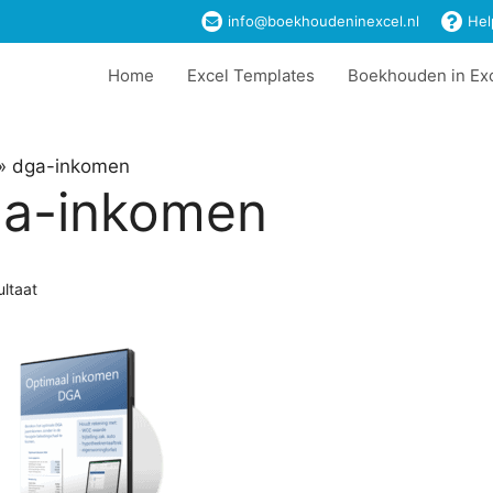
info@boekhoudeninexcel.nl
Hel
Home
Excel Templates
Boekhouden in Ex
»
dga-inkomen
a-inkomen
ultaat