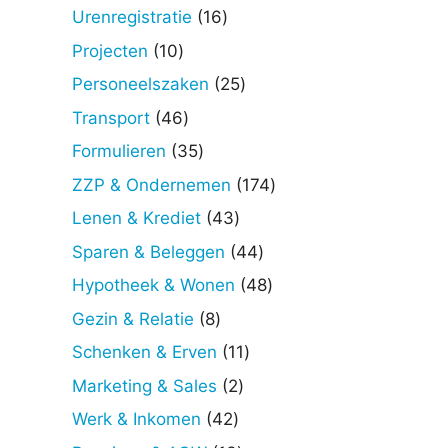
producten
16
Urenregistratie
16
producten
10
Projecten
10
producten
25
Personeelszaken
25
producten
46
Transport
46
producten
35
Formulieren
35
producten
174
ZZP & Ondernemen
174
producten
43
Lenen & Krediet
43
producten
44
Sparen & Beleggen
44
producten
48
Hypotheek & Wonen
48
producten
8
Gezin & Relatie
8
producten
11
Schenken & Erven
11
producten
2
Marketing & Sales
2
producten
42
Werk & Inkomen
42
producten