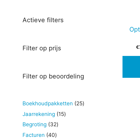
Actieve filters
Opt
€
Filter op prijs
Filter op beoordeling
25
Boekhoudpakketten
25
producten
15
Jaarrekening
15
producten
32
Begroting
32
producten
40
Facturen
40