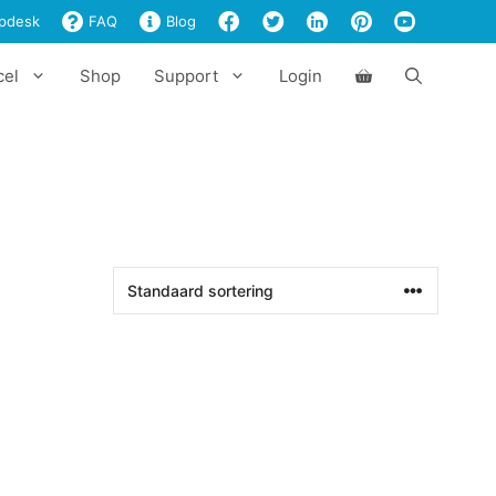
pdesk
FAQ
Blog
cel
Shop
Support
Login