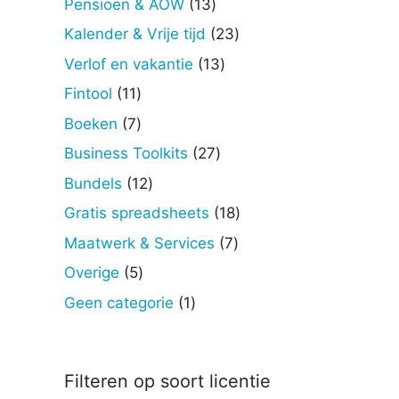
13
Pensioen & AOW
13
producten
23
Kalender & Vrije tijd
23
producten
13
Verlof en vakantie
13
producten
11
Fintool
11
producten
7
Boeken
7
producten
27
Business Toolkits
27
producten
12
Bundels
12
producten
18
Gratis spreadsheets
18
producten
7
Maatwerk & Services
7
producten
5
Overige
5
producten
1
Geen categorie
1
product
Filteren op soort licentie