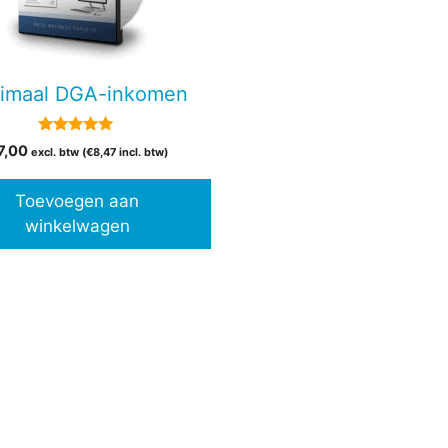
imaal DGA-inkomen
5.00
7,00
excl. btw (
€
8,47
incl. btw)
van 5
Toevoegen aan
winkelwagen