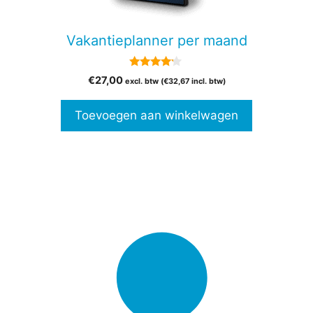
Vakantieplanner per maand
4.00
€
27,00
excl. btw (
€
32,67
incl. btw)
van 5
Toevoegen aan winkelwagen