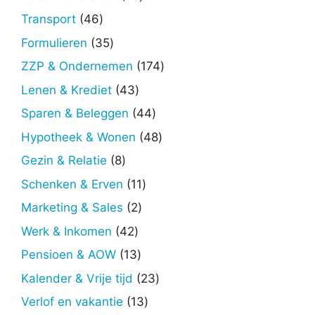
producten
46
Transport
46
producten
35
Formulieren
35
producten
174
ZZP & Ondernemen
174
producten
43
Lenen & Krediet
43
producten
44
Sparen & Beleggen
44
producten
48
Hypotheek & Wonen
48
producten
8
Gezin & Relatie
8
producten
11
Schenken & Erven
11
producten
2
Marketing & Sales
2
producten
42
Werk & Inkomen
42
producten
13
Pensioen & AOW
13
producten
23
Kalender & Vrije tijd
23
producten
13
Verlof en vakantie
13