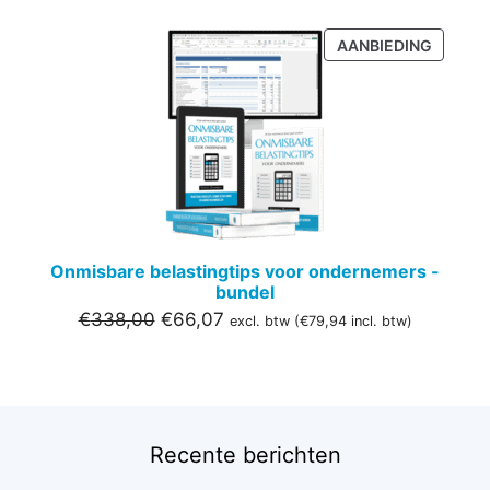
PRODU
AANBIEDING
IN
DE
UITVER
Onmisbare belastingtips voor ondernemers -
bundel
Oorspronkelijke
Huidige
€
338,00
€
66,07
excl. btw (
€
79,94
incl. btw)
prijs
prijs
was:
is:
€338,00.
€66,07.
Recente berichten