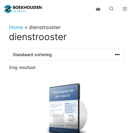
Ga
Me
naar
de
inhoud
Home
»
dienstrooster
dienstrooster
Enig resultaat