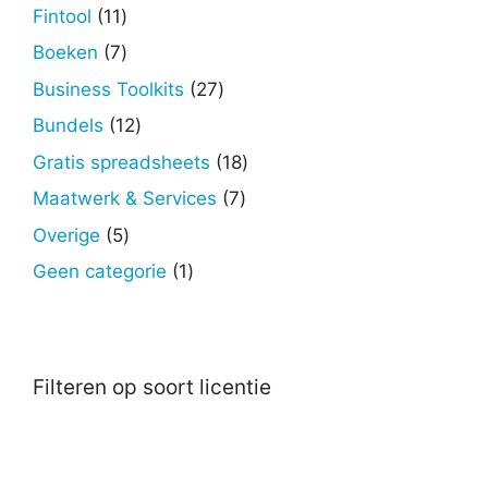
producten
11
Fintool
11
producten
7
Boeken
7
producten
27
Business Toolkits
27
producten
12
Bundels
12
producten
18
Gratis spreadsheets
18
producten
7
Maatwerk & Services
7
producten
5
Overige
5
producten
1
Geen categorie
1
product
Filteren op soort licentie