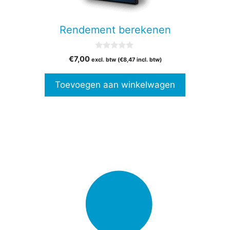
Rendement berekenen
0
€
7,00
excl. btw (
€
8,47
incl. btw)
v
a
n
Toevoegen aan winkelwagen
5