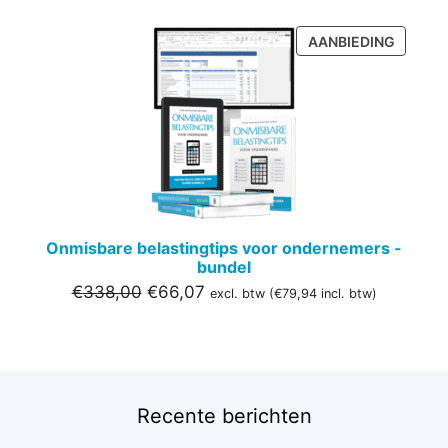
PRODU
AANBIEDING
IN
DE
UITVER
Onmisbare belastingtips voor ondernemers -
bundel
Oorspronkelijke
Huidige
€
338,00
€
66,07
excl. btw (
€
79,94
incl. btw)
prijs
prijs
was:
is:
€338,00.
€66,07.
Recente berichten