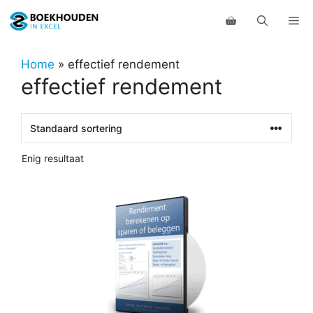
Ga
Me
naar
de
inhoud
Home
»
effectief rendement
effectief rendement
Enig resultaat