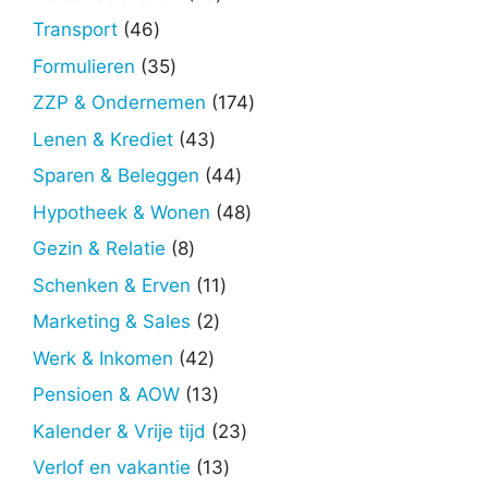
producten
46
Transport
46
producten
35
Formulieren
35
producten
174
ZZP & Ondernemen
174
producten
43
Lenen & Krediet
43
producten
44
Sparen & Beleggen
44
producten
48
Hypotheek & Wonen
48
producten
8
Gezin & Relatie
8
producten
11
Schenken & Erven
11
producten
2
Marketing & Sales
2
producten
42
Werk & Inkomen
42
producten
13
Pensioen & AOW
13
producten
23
Kalender & Vrije tijd
23
producten
13
Verlof en vakantie
13