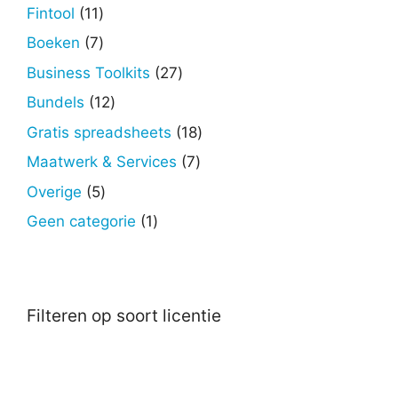
producten
11
Fintool
11
producten
7
Boeken
7
producten
27
Business Toolkits
27
producten
12
Bundels
12
producten
18
Gratis spreadsheets
18
producten
7
Maatwerk & Services
7
producten
5
Overige
5
producten
1
Geen categorie
1
product
Filteren op soort licentie