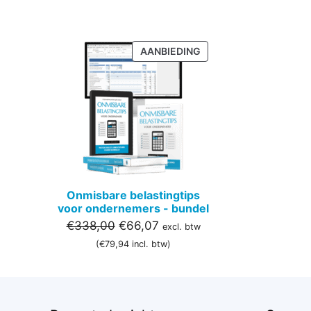
PRODUCT
AANBIEDING
IN
DE
UITVERKOOP
Onmisbare belastingtips
voor ondernemers - bundel
Oorspronkelijke
Huidige
€
338,00
€
66,07
excl. btw
prijs
prijs
(
€
79,94
incl. btw)
was:
is:
€338,00.
€66,07.