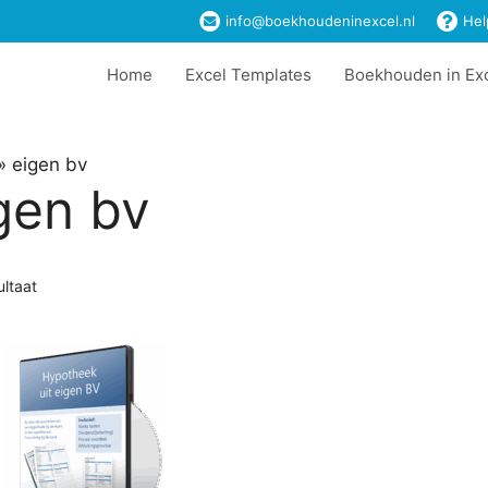
info@boekhoudeninexcel.nl
Hel
Home
Excel Templates
Boekhouden in Ex
»
eigen bv
gen bv
ultaat
t
ere
es.