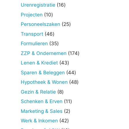
producten
16
Urenregistratie
16
producten
10
Projecten
10
producten
25
Personeelszaken
25
producten
46
Transport
46
producten
35
Formulieren
35
producten
174
ZZP & Ondernemen
174
producten
43
Lenen & Krediet
43
producten
44
Sparen & Beleggen
44
producten
48
Hypotheek & Wonen
48
producten
8
Gezin & Relatie
8
producten
11
Schenken & Erven
11
producten
2
Marketing & Sales
2
producten
42
Werk & Inkomen
42
producten