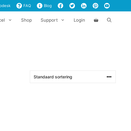
pdesk
FAQ
Blog
cel
Shop
Support
Login