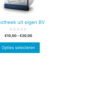
en
otheek uit eigen BV
n
0
Prijsklasse:
€
10,00
-
€
20,00
v
€10,00
a
tpagina
n
tot
Opties selecteren
5
€20,00