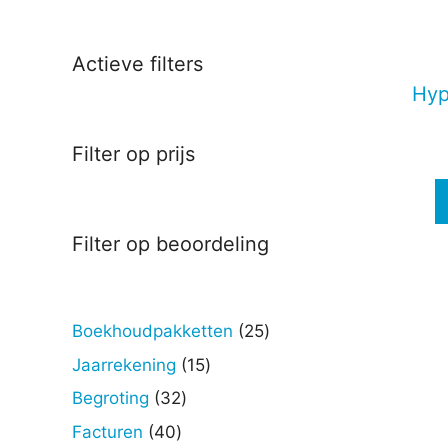
Deze
optie
kan
Actieve filters
gekoz
Hyp
worde
op
Filter op prijs
de
produc
Filter op beoordeling
25
Boekhoudpakketten
25
producten
15
Jaarrekening
15
producten
32
Begroting
32
producten
40
Facturen
40