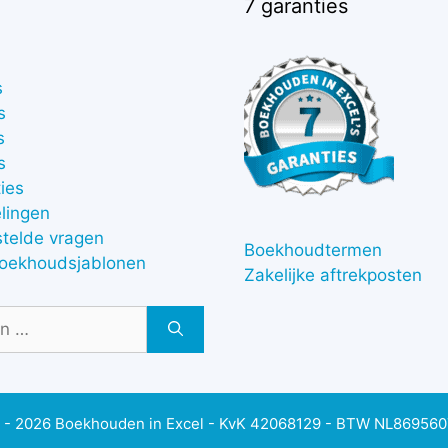
7 garanties
s
s
s
s
ies
lingen
stelde vragen
Boekhoudtermen
boekhoudsjablonen
Zakelijke aftrekposten
 - 2026 Boekhouden in Excel - KvK 42068129 - BTW NL86956