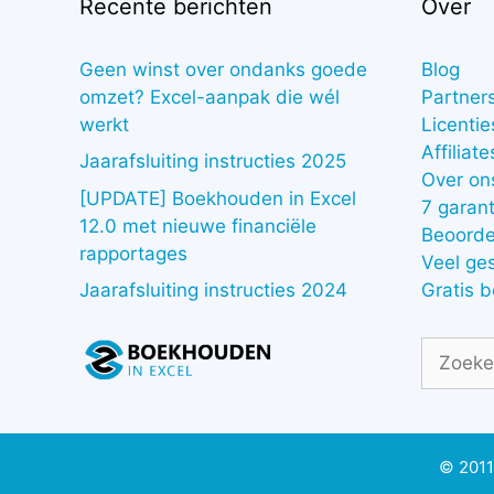
Recente berichten
Over
Geen winst over ondanks goede
Blog
omzet? Excel-aanpak die wél
Partner
werkt
Licentie
Affiliate
Jaarafsluiting instructies 2025
Over on
[UPDATE] Boekhouden in Excel
7 garant
12.0 met nieuwe financiële
Beoorde
rapportages
Veel ge
Gratis 
Jaarafsluiting instructies 2024
Zoek
naar:
© 2011