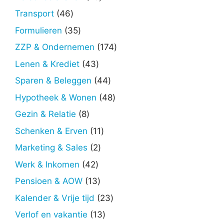
producten
46
Transport
46
producten
35
Formulieren
35
producten
174
ZZP & Ondernemen
174
producten
43
Lenen & Krediet
43
producten
44
Sparen & Beleggen
44
producten
48
Hypotheek & Wonen
48
producten
8
Gezin & Relatie
8
producten
11
Schenken & Erven
11
producten
2
Marketing & Sales
2
producten
42
Werk & Inkomen
42
producten
13
Pensioen & AOW
13
producten
23
Kalender & Vrije tijd
23
producten
13
Verlof en vakantie
13