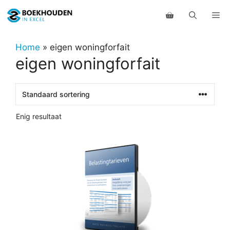
Ga
Me
naar
de
inhoud
Home
»
eigen woningforfait
eigen woningforfait
Enig resultaat