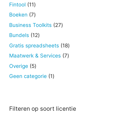
producten
11
Fintool
11
producten
7
Boeken
7
producten
27
Business Toolkits
27
producten
12
Bundels
12
producten
18
Gratis spreadsheets
18
producten
7
Maatwerk & Services
7
producten
5
Overige
5
producten
1
Geen categorie
1
product
Filteren op soort licentie