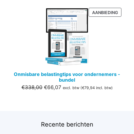
PRODU
AANBIEDING
IN
DE
UITVER
Onmisbare belastingtips voor ondernemers -
bundel
Oorspronkelijke
Huidige
€
338,00
€
66,07
excl. btw (
€
79,94
incl. btw)
prijs
prijs
was:
is:
€338,00.
€66,07.
Recente berichten