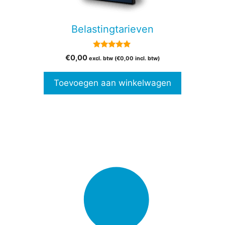
Belastingtarieven
4.88
€
0,00
excl. btw (
€
0,00
incl. btw)
van 5
Toevoegen aan winkelwagen