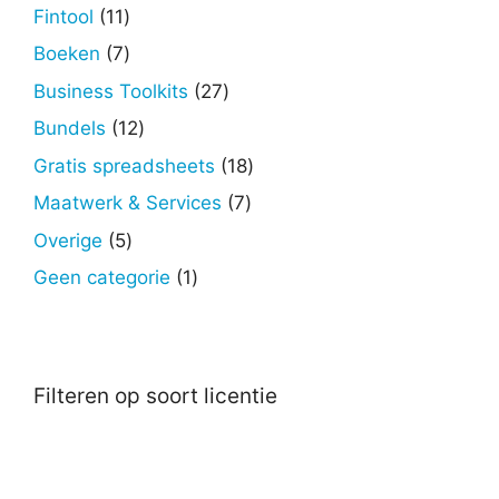
producten
11
Fintool
11
producten
7
Boeken
7
producten
27
Business Toolkits
27
producten
12
Bundels
12
producten
18
Gratis spreadsheets
18
producten
7
Maatwerk & Services
7
producten
5
Overige
5
producten
1
Geen categorie
1
product
Filteren op soort licentie