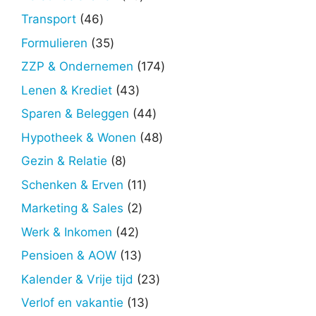
producten
46
Transport
46
producten
35
Formulieren
35
producten
174
ZZP & Ondernemen
174
producten
43
Lenen & Krediet
43
producten
44
Sparen & Beleggen
44
producten
48
Hypotheek & Wonen
48
producten
8
Gezin & Relatie
8
producten
11
Schenken & Erven
11
producten
2
Marketing & Sales
2
producten
42
Werk & Inkomen
42
producten
13
Pensioen & AOW
13
producten
23
Kalender & Vrije tijd
23
producten
13
Verlof en vakantie
13