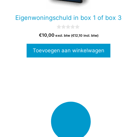
Eigenwoningschuld in box 1 of box 3
0
€
10,00
excl. btw (
€
12,10
incl. btw)
v
a
n
Toevoegen aan winkelwagen
5