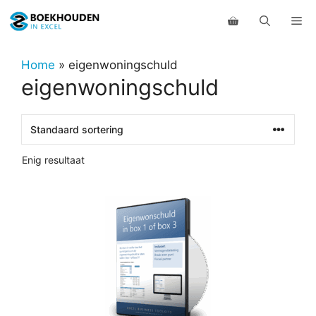
Ga
Me
naar
de
inhoud
Home
»
eigenwoningschuld
eigenwoningschuld
Enig resultaat