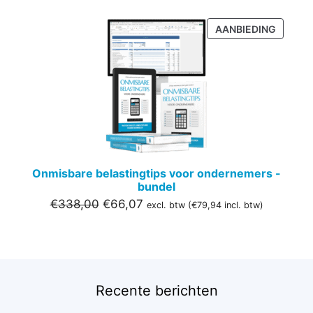
PRODU
AANBIEDING
IN
DE
UITVER
Onmisbare belastingtips voor ondernemers -
bundel
Oorspronkelijke
Huidige
€
338,00
€
66,07
excl. btw (
€
79,94
incl. btw)
prijs
prijs
was:
is:
€338,00.
€66,07.
Recente berichten