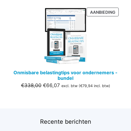
PRODU
AANBIEDING
IN
DE
UITVER
Onmisbare belastingtips voor ondernemers -
bundel
Oorspronkelijke
Huidige
€
338,00
€
66,07
excl. btw (
€
79,94
incl. btw)
prijs
prijs
was:
is:
€338,00.
€66,07.
Recente berichten