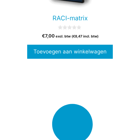
RACI-matrix
0
€
7,00
excl. btw (
€
8,47
incl. btw)
v
a
n
Toevoegen aan winkelwagen
5