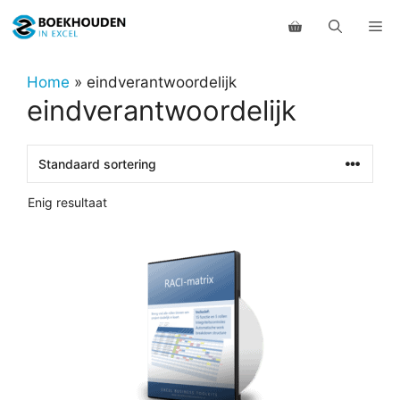
Ga
Me
naar
de
inhoud
Home
»
eindverantwoordelijk
eindverantwoordelijk
Enig resultaat