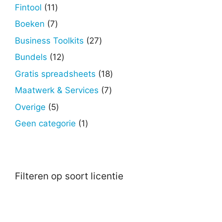
producten
11
Fintool
11
producten
7
Boeken
7
producten
27
Business Toolkits
27
producten
12
Bundels
12
producten
18
Gratis spreadsheets
18
producten
7
Maatwerk & Services
7
producten
5
Overige
5
producten
1
Geen categorie
1
product
Filteren op soort licentie