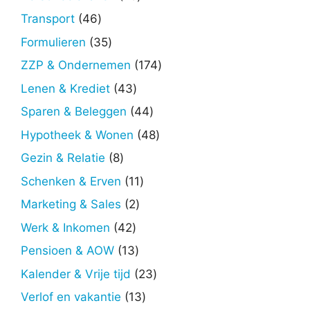
producten
46
Transport
46
producten
35
Formulieren
35
producten
174
ZZP & Ondernemen
174
producten
43
Lenen & Krediet
43
producten
44
Sparen & Beleggen
44
producten
48
Hypotheek & Wonen
48
producten
8
Gezin & Relatie
8
producten
11
Schenken & Erven
11
producten
2
Marketing & Sales
2
producten
42
Werk & Inkomen
42
producten
13
Pensioen & AOW
13
producten
23
Kalender & Vrije tijd
23
producten
13
Verlof en vakantie
13