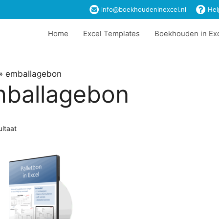
info@boekhoudeninexcel.nl
Hel
Home
Excel Templates
Boekhouden in Ex
»
emballagebon
ballagebon
ultaat