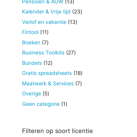
13
Pensioen & AOW
13
producten
23
Kalender & Vrije tijd
23
producten
13
Verlof en vakantie
13
producten
11
Fintool
11
producten
7
Boeken
7
producten
27
Business Toolkits
27
producten
12
Bundels
12
producten
18
Gratis spreadsheets
18
producten
7
Maatwerk & Services
7
producten
5
Overige
5
producten
1
Geen categorie
1
product
Filteren op soort licentie