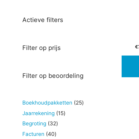
Actieve filters
€
Filter op prijs
Filter op beoordeling
25
Boekhoudpakketten
25
producten
15
Jaarrekening
15
producten
32
Begroting
32
producten
40
Facturen
40