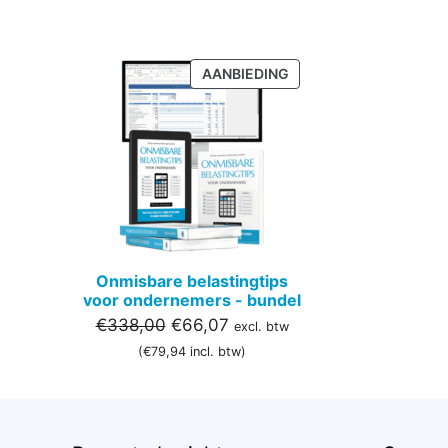
PRODUCT
AANBIEDING
IN
DE
UITVERKOOP
Onmisbare belastingtips
voor ondernemers - bundel
Oorspronkelijke
Huidige
€
338,00
€
66,07
excl. btw
prijs
prijs
(
€
79,94
incl. btw)
was:
is:
€338,00.
€66,07.