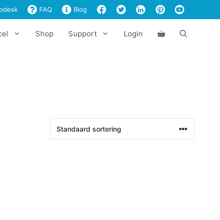
pdesk
FAQ
Blog
cel
Shop
Support
Login