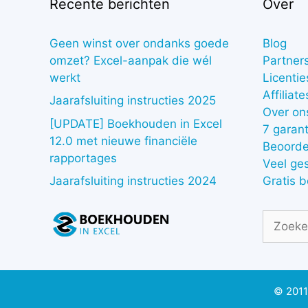
Recente berichten
Over
Geen winst over ondanks goede
Blog
omzet? Excel-aanpak die wél
Partner
werkt
Licentie
Affiliate
Jaarafsluiting instructies 2025
Over on
[UPDATE] Boekhouden in Excel
7 garant
12.0 met nieuwe financiële
Beoorde
rapportages
Veel ge
Gratis 
Jaarafsluiting instructies 2024
Zoek
naar:
© 2011