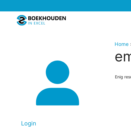
Ga
naar
de
inhoud
Home
em
Enig res
Login