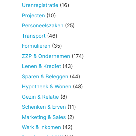
producten
16
Urenregistratie
16
producten
10
Projecten
10
producten
25
Personeelszaken
25
producten
46
Transport
46
producten
35
Formulieren
35
producten
174
ZZP & Ondernemen
174
producten
43
Lenen & Krediet
43
producten
44
Sparen & Beleggen
44
producten
48
Hypotheek & Wonen
48
producten
8
Gezin & Relatie
8
producten
11
Schenken & Erven
11
producten
2
Marketing & Sales
2
producten
42
Werk & Inkomen
42
producten