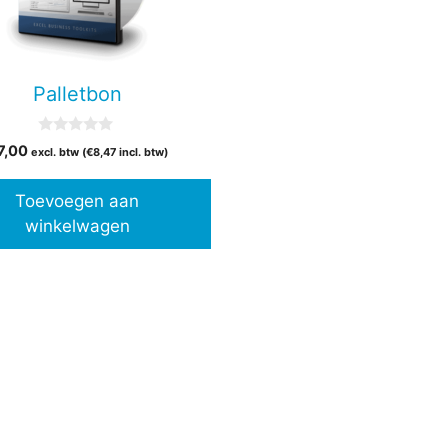
Palletbon
0
7,00
excl. btw (
€
8,47
incl. btw)
v
a
n
Toevoegen aan
5
winkelwagen