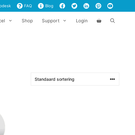
pdesk
FAQ
Blog
cel
Shop
Support
Login