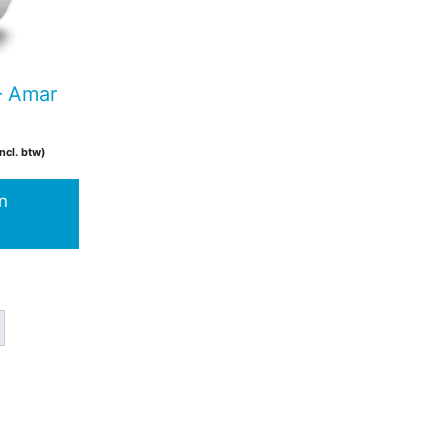
– Amar
ncl. btw)
n