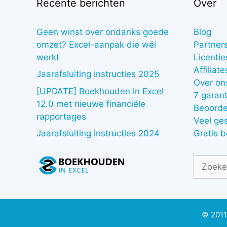
Recente berichten
Over
Geen winst over ondanks goede
Blog
omzet? Excel-aanpak die wél
Partner
werkt
Licentie
Affiliate
Jaarafsluiting instructies 2025
Over on
[UPDATE] Boekhouden in Excel
7 garant
12.0 met nieuwe financiële
Beoorde
rapportages
Veel ge
Gratis 
Jaarafsluiting instructies 2024
Zoek
naar:
© 2011