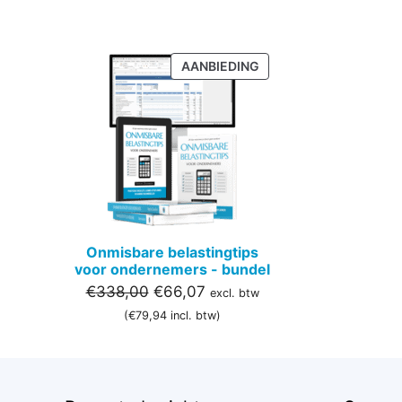
PRODUCT
AANBIEDING
IN
DE
UITVERKOOP
Onmisbare belastingtips
voor ondernemers - bundel
Oorspronkelijke
Huidige
€
338,00
€
66,07
excl. btw
prijs
prijs
(
€
79,94
incl. btw)
was:
is:
€338,00.
€66,07.