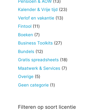
13
Pensioen & AOW
13
producten
23
Kalender & Vrije tijd
23
producten
13
Verlof en vakantie
13
producten
11
Fintool
11
producten
7
Boeken
7
producten
27
Business Toolkits
27
producten
12
Bundels
12
producten
18
Gratis spreadsheets
18
producten
7
Maatwerk & Services
7
producten
5
Overige
5
producten
1
Geen categorie
1
product
Filteren op soort licentie