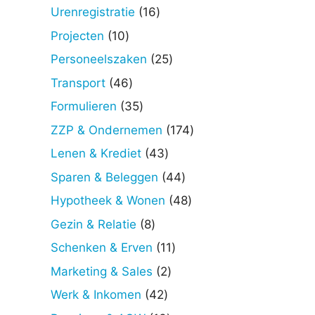
producten
16
Urenregistratie
16
producten
10
Projecten
10
producten
25
Personeelszaken
25
producten
46
Transport
46
producten
35
Formulieren
35
producten
174
ZZP & Ondernemen
174
producten
43
Lenen & Krediet
43
producten
44
Sparen & Beleggen
44
producten
48
Hypotheek & Wonen
48
producten
8
Gezin & Relatie
8
producten
11
Schenken & Erven
11
producten
2
Marketing & Sales
2
producten
42
Werk & Inkomen
42
producten