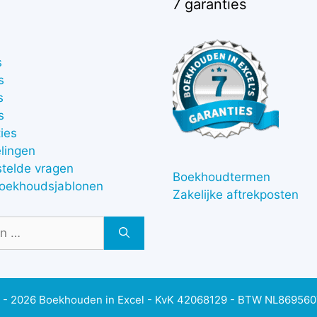
7 garanties
s
s
s
s
ies
lingen
stelde vragen
Boekhoudtermen
boekhoudsjablonen
Zakelijke aftrekposten
 - 2026 Boekhouden in Excel - KvK 42068129 - BTW NL86956