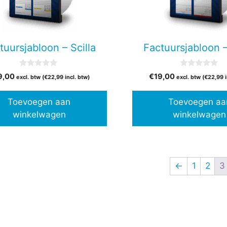
tuursjabloon – Scilla
Factuursjabloon 
0
0
9,00
€
19,00
excl. btw (
€
22,99
incl. btw)
excl. btw (
€
22,99
i
v
v
a
a
n
n
Toevoegen aan
Toevoegen aa
5
5
winkelwagen
winkelwagen
←
1
2
3