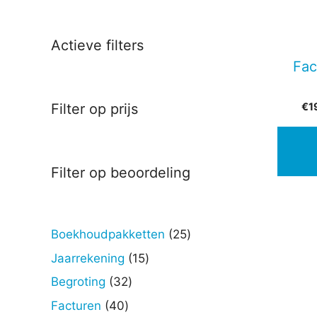
Actieve filters
Fac
€
1
Filter op prijs
Filter op beoordeling
25
Boekhoudpakketten
25
producten
15
Jaarrekening
15
producten
32
Begroting
32
producten
40
Facturen
40