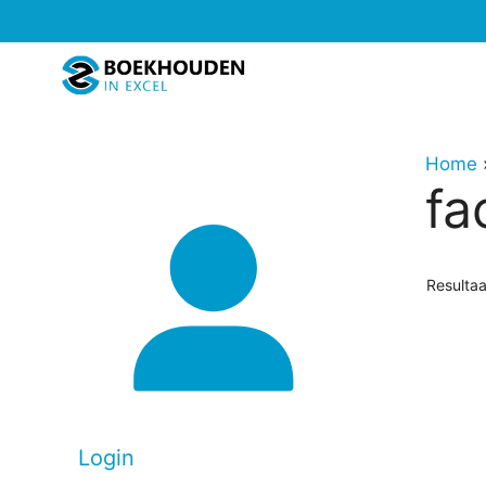
Ga
naar
de
inhoud
Home
fa
Resulta
Login