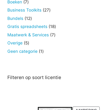
7
Boeken
7
producten
27
Business Toolkits
27
producten
12
Bundels
12
producten
18
Gratis spreadsheets
18
producten
7
Maatwerk & Services
7
producten
5
Overige
5
producten
1
Geen categorie
1
product
Filteren op soort licentie
PRODU