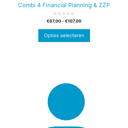
gekozen
Combi 4 Financial Planning & ZZP
worden
op
0
Prijsklasse:
€
67,00
-
€
107,00
de
v
€67,00
a
productpagina
n
tot
Opties selecteren
5
€107,00