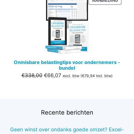
AANBIEDING
IN
DE
UITVER
Onmisbare belastingtips voor ondernemers -
bundel
Oorspronkelijke
Huidige
€
338,00
€
66,07
excl. btw (
€
79,94
incl. btw)
prijs
prijs
was:
is:
€338,00.
€66,07.
Recente berichten
Geen winst over ondanks goede omzet? Excel-