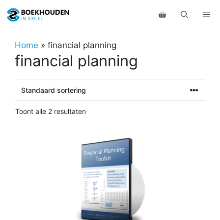
Ga
Me
naar
de
inhoud
Home
»
financial planning
financial planning
Toont alle 2 resultaten
Dit
product
heeft
meerdere
variaties.
Deze
optie