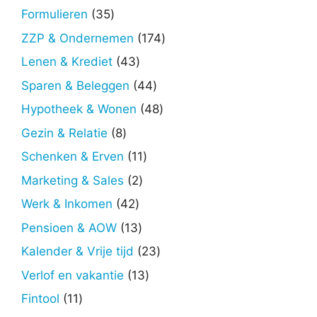
producten
35
Formulieren
35
producten
174
ZZP & Ondernemen
174
producten
43
Lenen & Krediet
43
producten
44
Sparen & Beleggen
44
producten
48
Hypotheek & Wonen
48
producten
8
Gezin & Relatie
8
producten
11
Schenken & Erven
11
producten
2
Marketing & Sales
2
producten
42
Werk & Inkomen
42
producten
13
Pensioen & AOW
13
producten
23
Kalender & Vrije tijd
23
producten
13
Verlof en vakantie
13
producten
11
Fintool
11
producten