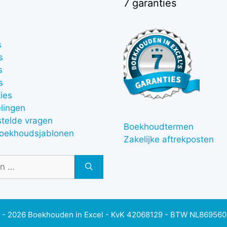
7 garanties
s
s
s
s
ies
lingen
stelde vragen
Boekhoudtermen
boekhoudsjablonen
Zakelijke aftrekposten
 - 2026 Boekhouden in Excel - KvK 42068129 - BTW NL86956