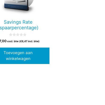
Savings Rate
(spaarpercentage)
0
7,00
excl. btw (
€
8,47
incl. btw)
v
a
n
Toevoegen aan
5
winkelwagen