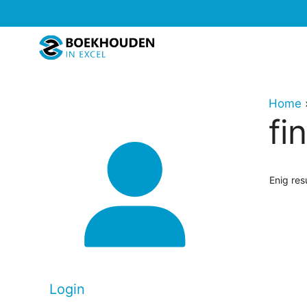
Ga
naar
de
inhoud
Home
fi
Enig res
Login