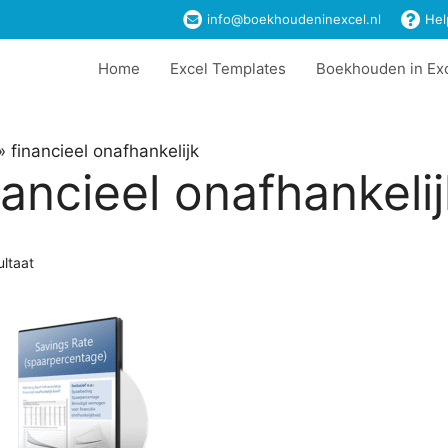
info@boekhoudeninexcel.nl
Hel
Home
Excel Templates
Boekhouden in Ex
»
financieel onafhankelijk
nancieel onafhankeli
ultaat