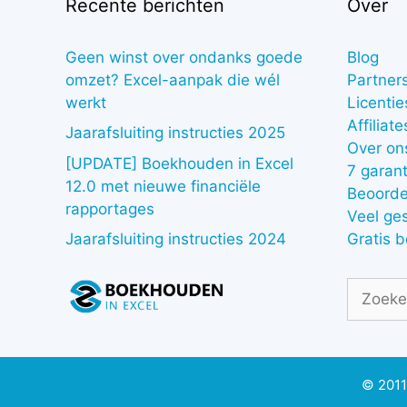
Recente berichten
Over
Geen winst over ondanks goede
Blog
omzet? Excel-aanpak die wél
Partner
werkt
Licentie
Affiliate
Jaarafsluiting instructies 2025
Over on
[UPDATE] Boekhouden in Excel
7 garant
12.0 met nieuwe financiële
Beoorde
rapportages
Veel ge
Gratis 
Jaarafsluiting instructies 2024
Zoek
naar:
© 2011