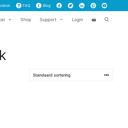
pdesk
FAQ
Blog
cel
Shop
Support
Login
jk