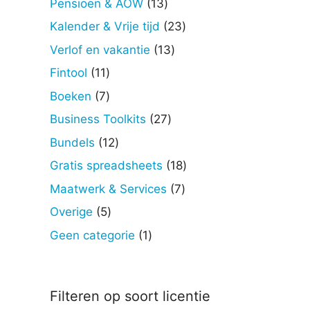
13
Pensioen & AOW
13
producten
23
Kalender & Vrije tijd
23
producten
13
Verlof en vakantie
13
producten
11
Fintool
11
producten
7
Boeken
7
producten
27
Business Toolkits
27
producten
12
Bundels
12
producten
18
Gratis spreadsheets
18
producten
7
Maatwerk & Services
7
producten
5
Overige
5
producten
1
Geen categorie
1
product
Filteren op soort licentie