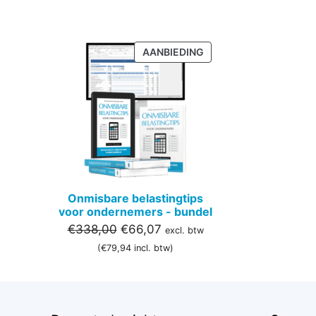
PRODUCT
AANBIEDING
IN
DE
UITVERKOOP
Onmisbare belastingtips
voor ondernemers - bundel
Oorspronkelijke
Huidige
€
338,00
€
66,07
excl. btw
prijs
prijs
(
€
79,94
incl. btw)
was:
is:
€338,00.
€66,07.