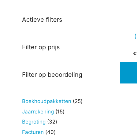
Actieve filters
Filter op prijs
€
Filter op beoordeling
25
Boekhoudpakketten
25
producten
15
Jaarrekening
15
producten
32
Begroting
32
producten
40
Facturen
40