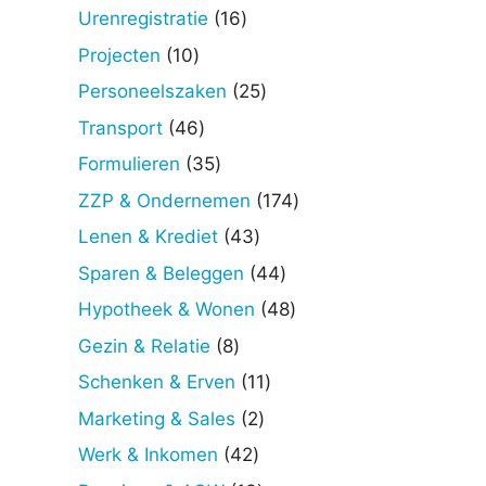
producten
16
Urenregistratie
16
producten
10
Projecten
10
producten
25
Personeelszaken
25
producten
46
Transport
46
producten
35
Formulieren
35
producten
174
ZZP & Ondernemen
174
producten
43
Lenen & Krediet
43
producten
44
Sparen & Beleggen
44
producten
48
Hypotheek & Wonen
48
producten
8
Gezin & Relatie
8
producten
11
Schenken & Erven
11
producten
2
Marketing & Sales
2
producten
42
Werk & Inkomen
42
producten