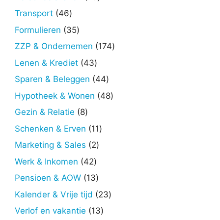
producten
46
Transport
46
producten
35
Formulieren
35
producten
174
ZZP & Ondernemen
174
producten
43
Lenen & Krediet
43
producten
44
Sparen & Beleggen
44
producten
48
Hypotheek & Wonen
48
producten
8
Gezin & Relatie
8
producten
11
Schenken & Erven
11
producten
2
Marketing & Sales
2
producten
42
Werk & Inkomen
42
producten
13
Pensioen & AOW
13
producten
23
Kalender & Vrije tijd
23
producten
13
Verlof en vakantie
13