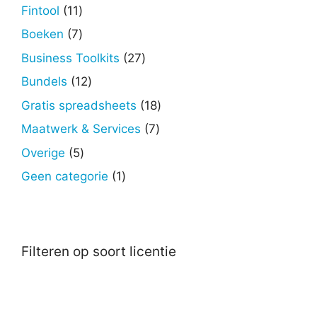
producten
11
Fintool
11
producten
7
Boeken
7
producten
27
Business Toolkits
27
producten
12
Bundels
12
producten
18
Gratis spreadsheets
18
producten
7
Maatwerk & Services
7
producten
5
Overige
5
producten
1
Geen categorie
1
product
Filteren op soort licentie