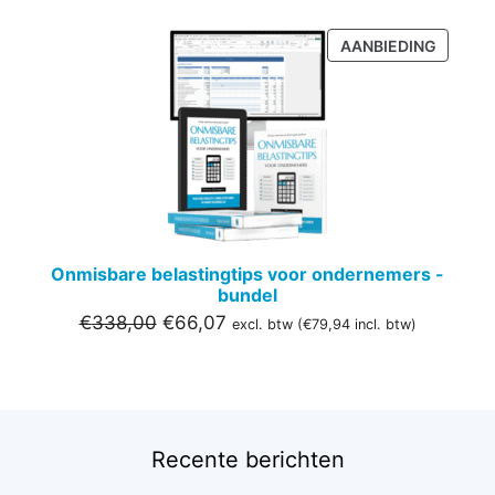
PRODU
AANBIEDING
IN
DE
UITVER
Onmisbare belastingtips voor ondernemers -
bundel
Oorspronkelijke
Huidige
€
338,00
€
66,07
excl. btw (
€
79,94
incl. btw)
prijs
prijs
was:
is:
€338,00.
€66,07.
Recente berichten