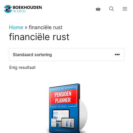
Ga
Me
naar
de
inhoud
Home
»
financiële rust
financiële rust
Enig resultaat
Dit
product
heeft
meerdere
variaties.
Deze
optie