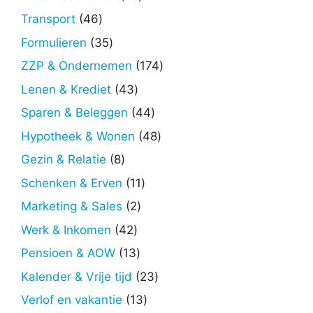
producten
46
Transport
46
producten
35
Formulieren
35
producten
174
ZZP & Ondernemen
174
producten
43
Lenen & Krediet
43
producten
44
Sparen & Beleggen
44
producten
48
Hypotheek & Wonen
48
producten
8
Gezin & Relatie
8
producten
11
Schenken & Erven
11
producten
2
Marketing & Sales
2
producten
42
Werk & Inkomen
42
producten
13
Pensioen & AOW
13
producten
23
Kalender & Vrije tijd
23
producten
13
Verlof en vakantie
13