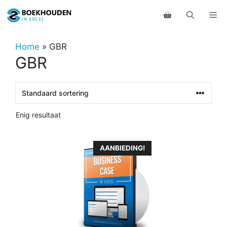
Ga
Me
naar
de
inhoud
Home
»
GBR
GBR
Enig resultaat
Dit
AANBIEDING!
product
heeft
meerdere
variaties.
Deze
optie