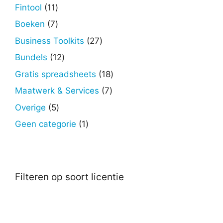
producten
11
Fintool
11
producten
7
Boeken
7
producten
27
Business Toolkits
27
producten
12
Bundels
12
producten
18
Gratis spreadsheets
18
producten
7
Maatwerk & Services
7
producten
5
Overige
5
producten
1
Geen categorie
1
product
Filteren op soort licentie