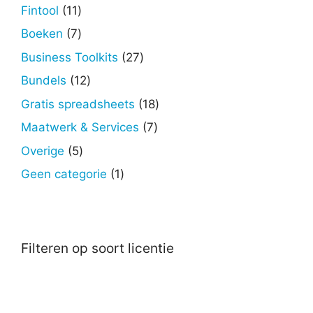
producten
11
Fintool
11
producten
7
Boeken
7
producten
27
Business Toolkits
27
producten
12
Bundels
12
producten
18
Gratis spreadsheets
18
producten
7
Maatwerk & Services
7
producten
5
Overige
5
producten
1
Geen categorie
1
product
Filteren op soort licentie