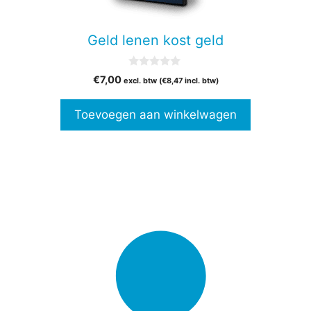
Geld lenen kost geld
0
€
7,00
excl. btw (
€
8,47
incl. btw)
v
a
n
Toevoegen aan winkelwagen
5