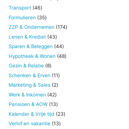
producten
46
Transport
46
producten
35
Formulieren
35
producten
174
ZZP & Ondernemen
174
producten
43
Lenen & Krediet
43
producten
44
Sparen & Beleggen
44
producten
48
Hypotheek & Wonen
48
producten
8
Gezin & Relatie
8
producten
11
Schenken & Erven
11
producten
2
Marketing & Sales
2
producten
42
Werk & Inkomen
42
producten
13
Pensioen & AOW
13
producten
23
Kalender & Vrije tijd
23
producten
13
Verlof en vakantie
13