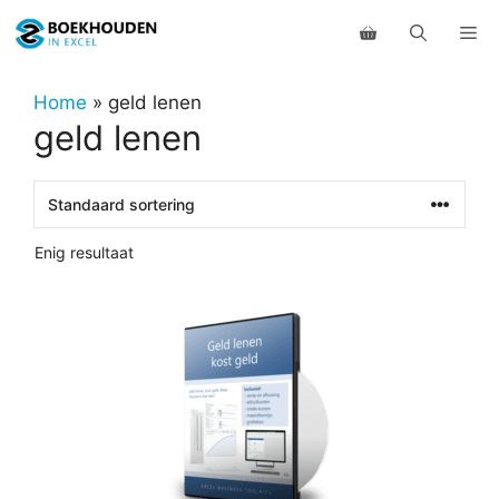
Ga
Me
naar
de
inhoud
Home
»
geld lenen
geld lenen
Enig resultaat