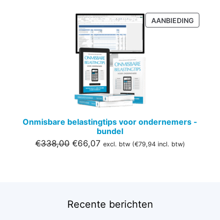
PRODU
AANBIEDING
IN
DE
UITVER
Onmisbare belastingtips voor ondernemers -
bundel
Oorspronkelijke
Huidige
€
338,00
€
66,07
excl. btw (
€
79,94
incl. btw)
prijs
prijs
was:
is:
€338,00.
€66,07.
Recente berichten