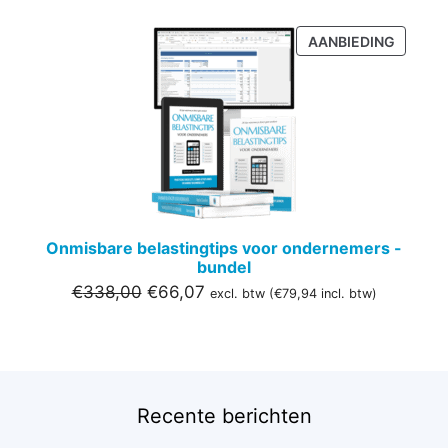
PRODU
AANBIEDING
IN
DE
UITVER
Onmisbare belastingtips voor ondernemers -
bundel
Oorspronkelijke
Huidige
€
338,00
€
66,07
excl. btw (
€
79,94
incl. btw)
prijs
prijs
was:
is:
€338,00.
€66,07.
Recente berichten