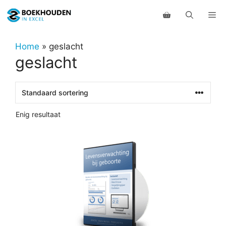
Ga
Me
naar
de
inhoud
Home
»
geslacht
geslacht
Enig resultaat