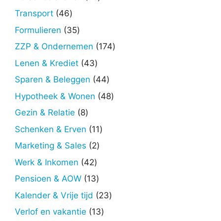
producten
46
Transport
46
producten
35
Formulieren
35
producten
174
ZZP & Ondernemen
174
producten
43
Lenen & Krediet
43
producten
44
Sparen & Beleggen
44
producten
48
Hypotheek & Wonen
48
producten
8
Gezin & Relatie
8
producten
11
Schenken & Erven
11
producten
2
Marketing & Sales
2
producten
42
Werk & Inkomen
42
producten
13
Pensioen & AOW
13
producten
23
Kalender & Vrije tijd
23
producten
13
Verlof en vakantie
13