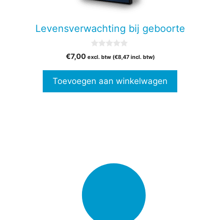
Levensverwachting bij geboorte
0
€
7,00
excl. btw (
€
8,47
incl. btw)
v
a
n
Toevoegen aan winkelwagen
5