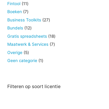
producten
11
Fintool
11
producten
7
Boeken
7
producten
27
Business Toolkits
27
producten
12
Bundels
12
producten
18
Gratis spreadsheets
18
producten
7
Maatwerk & Services
7
producten
5
Overige
5
producten
1
Geen categorie
1
product
Filteren op soort licentie